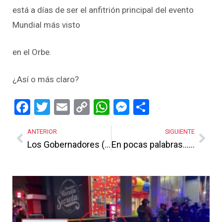
está a días de ser el anfitrión principal del evento
Mundial más visto
en el Orbe.
¿Así o más claro?
Facebook
Twitter
Email
Copy
WhatsApp
Messenger
Share
Link
ANTERIOR
SIGUIENTE
Los Gobernadores (que quedan) ¿PAN con lo mismo?
En pocas palabras…. La «Caja China» global
Más Noticias