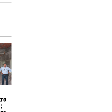
tro
;
ños