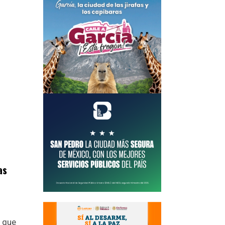
as
a que