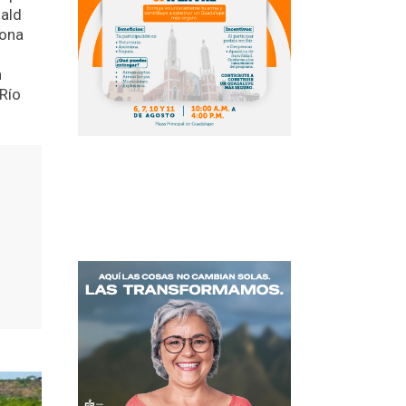
nald
zona
n
 Río