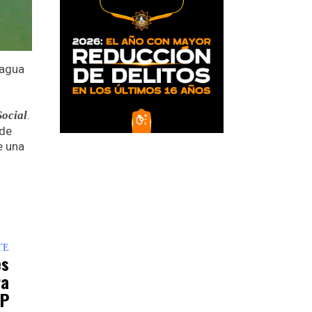
 agua
.
Social
sde
e una
TE
es
ra
WP