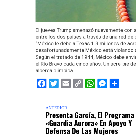
El jueves Trump amenazó nuevamente con san
entre los dos países a través de una red de
“México le debe a Texas 1.3 millones de ac
desafortunadamente México está violando su
Según el tratado de 1944, México debe envi
el Río Bravo cada cinco años. Un acre-pie d
alberca olímpica.
Facebook
Twitter
Email
Copy
WhatsAp
Messe
Sha
Link
ANTERIOR
Presenta García, El Programa
«Guardia Aurora» En Apoyo Y
Defensa De Las Mujeres