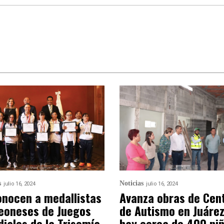
s
Noticias
julio 16, 2024
julio 16, 2024
nocen a medallistas
Avanza obras de Cen
eoneses de Juegos
de Autismo en Juárez
iales de la Trisomía
hay cerca de 400 ni