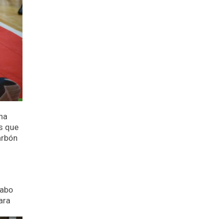
na
s que
arbón
cabo
ara