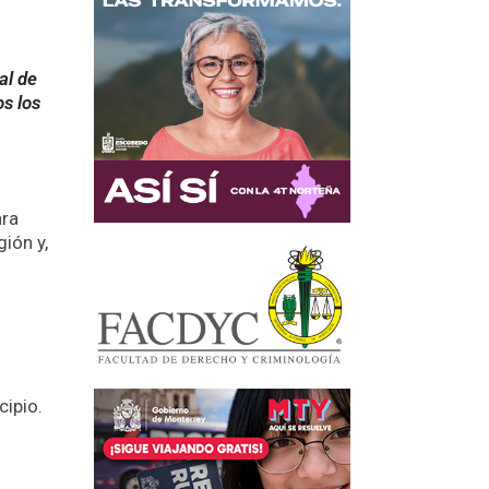
al de
os los
ara
ión y,
cipio.