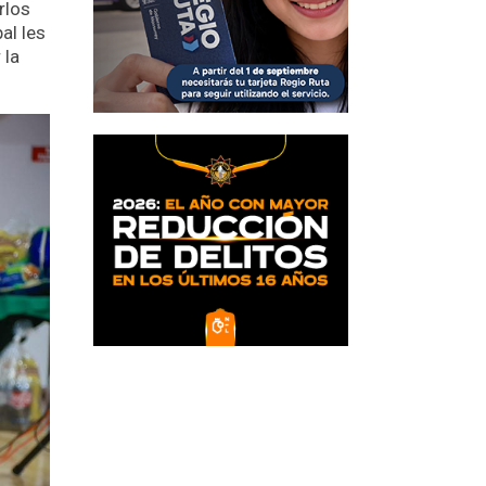
rlos
al les
 la