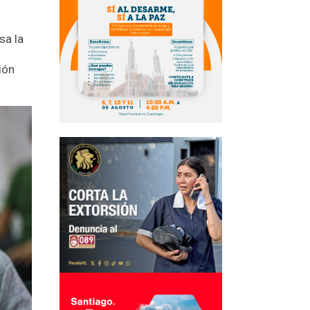
sa la
ión