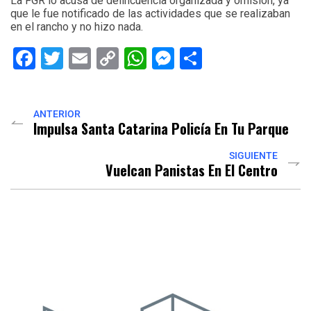
La FGR lo acusa de delincuencia organizada y omisión, ya
que le fue notificado de las actividades que se realizaban
en el rancho y no hizo nada.
Facebook
Twitter
Email
Copy
WhatsApp
Messenger
Share
Link
ANTERIOR
Impulsa Santa Catarina Policía En Tu Parque
SIGUIENTE
Vuelcan Panistas En El Centro