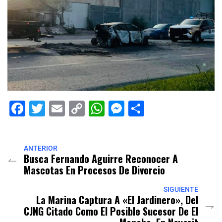
Facebook
Twitter
Email
Copy
WhatsApp
Messenger
Share
Link
ANTERIOR
Busca Fernando Aguirre Reconocer A
Mascotas En Procesos De Divorcio
SIGUIENTE
La Marina Captura A «El Jardinero», Del
CJNG Citado Como El Posible Sucesor De El