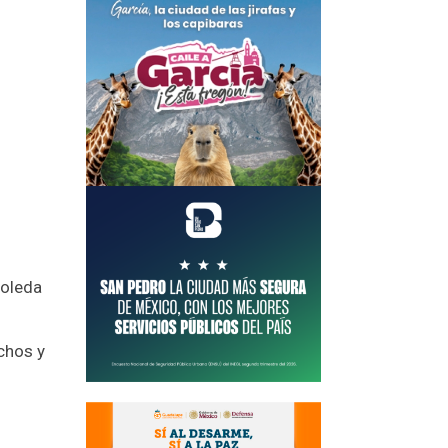
boleda
chos y