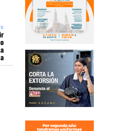
TE
ir
so
ta
ha