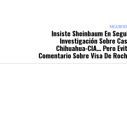
p
nger
re
SIGUIEN
Insiste Sheinbaum En Segu
Investigación Sobre Ca
Chihuahua-CIA… Pero Evi
Comentario Sobre Visa De Roc