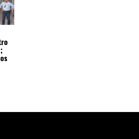
tro
;
ños