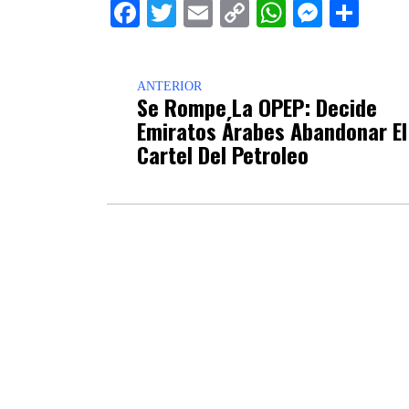
Facebook
Twitter
Email
Copy
WhatsAp
Messe
Sha
Link
ANTERIOR
Se Rompe La OPEP: Decide
Emiratos Árabes Abandonar El
Cartel Del Petroleo