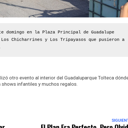
te domingo en la Plaza Principal de Guadalupe 
 Los Chicharrines y Los Tripayasos que pusieron a 
.
lizó otro evento al interior del Guadaluparque Tolteca dónd
n shows infantiles y muchos regalos.
p
nger
re
SIGUIEN
ar
El Plan Era Perfecto, Pero Olvi