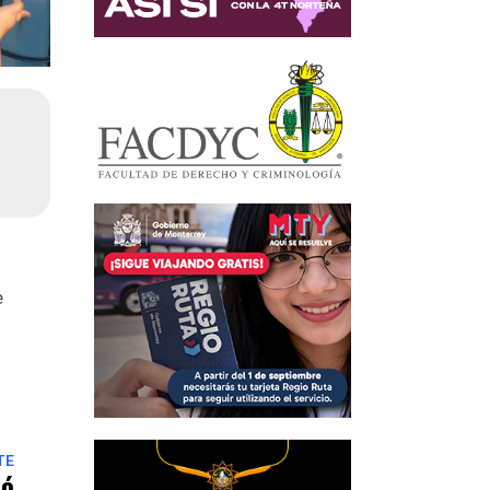
e
TE
dó