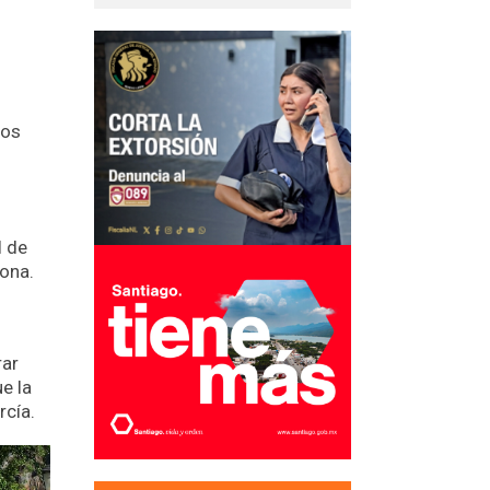
ños
l de
zona.
rar
e la
rcía.