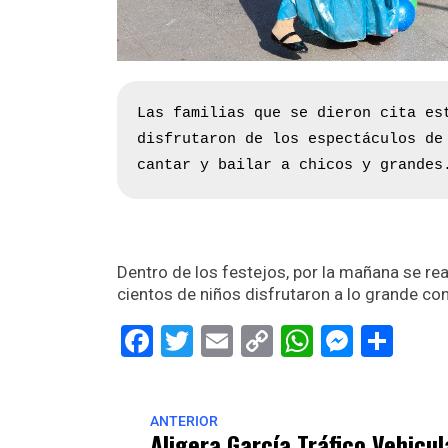
Las familias que se dieron cita es
disfrutaron de los espectáculos de
cantar y bailar a chicos y grandes
Dentro de los festejos, por la mañana se rea
cientos de niños disfrutaron a lo grande co
Facebook
Twitter
Email
Copy
WhatsAp
Messe
Sha
Link
ANTERIOR
Aligera García Tráfico Vehicul