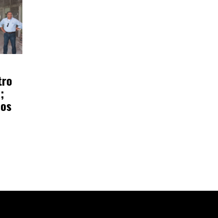
tro
;
ños