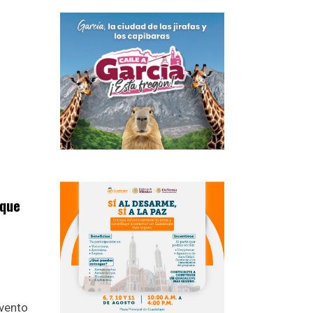
 que
evento