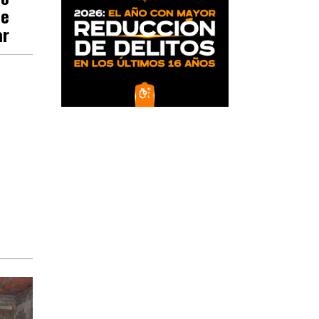
De
ar