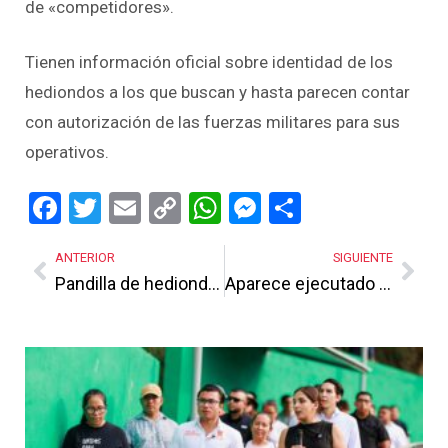
de «competidores».
Tienen información oficial sobre identidad de los
hediondos a los que buscan y hasta parecen contar
con autorización de las fuerzas militares para sus
operativos.
Facebook
Twitter
Email
Copy
WhatsApp
Messenger
Share
Link
ANTERIOR
SIGUIENTE
Pandilla de hediondos asalta autobuses de turismo en la Linares-Victoria
Aparece ejecutado el presunto responsable de matar a mujer y a su bebé
Más Noticias