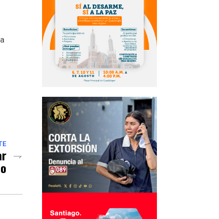
la
TE
ar
so