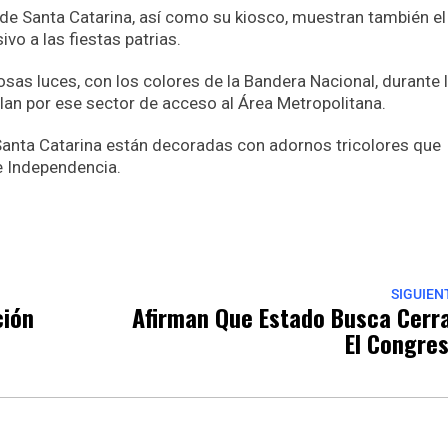
l de Santa Catarina, así como su kiosco, muestran también el
vo a las fiestas patrias.
as luces, con los colores de la Bandera Nacional, durante 
ulan por ese sector de acceso al Área Metropolitana.
 Santa Catarina están decoradas con adornos tricolores que
de Independencia.
p
nger
re
SIGUIEN
ción
Afirman Que Estado Busca Cerr
El Congre