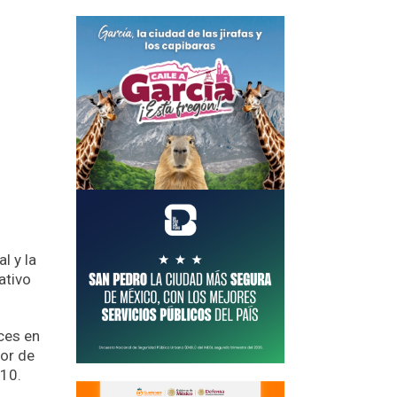
l y la
ativo
uces en
lor de
810.