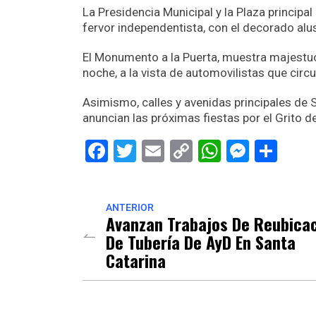
La Presidencia Municipal y la Plaza principa
fervor independentista, con el decorado alusi
El Monumento a la Puerta, muestra majestuos
noche, a la vista de automovilistas que circ
Asimismo, calles y avenidas principales de
anuncian las próximas fiestas por el Grito 
Facebook
Twitter
Email
Copy
WhatsAp
Messe
Sha
Link
ANTERIOR
Avanzan Trabajos De Reubica
De Tubería De AyD En Santa
Catarina