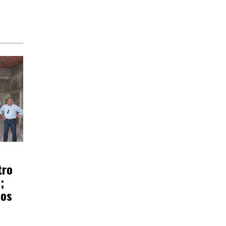
tro
;
ños