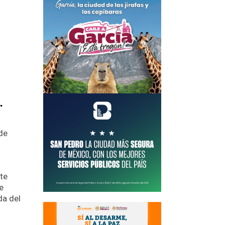
.
de
ste
e
da del