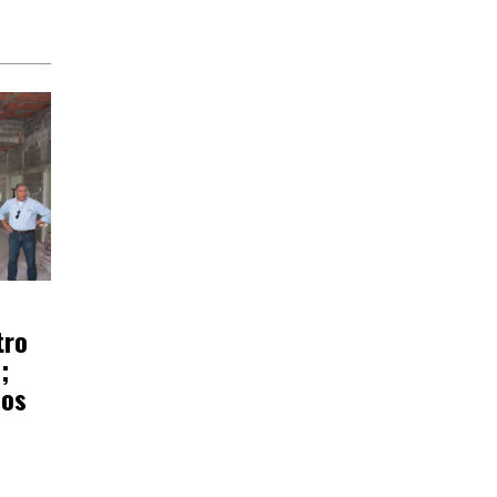
tro
;
ños