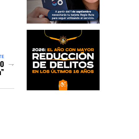
TE
40
a”