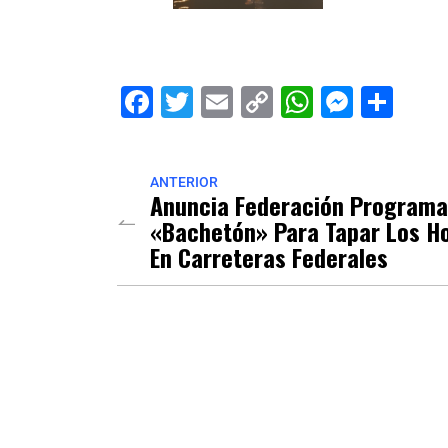
Facebook
Twitter
Email
Copy
WhatsAp
Messe
Sha
Link
ANTERIOR
Anuncia Federación Programa
«Bachetón» Para Tapar Los H
En Carreteras Federales