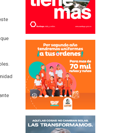
este
 que
oles.
unidad
ante