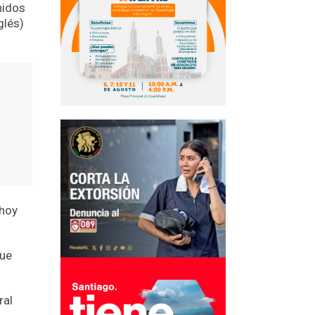
nidos
glés)
 hoy
que
ral