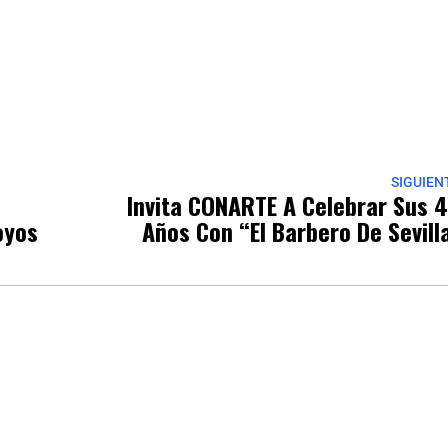
p
nger
re
SIGUIEN
Invita CONARTE A Celebrar Sus 
oyos
Años Con “El Barbero De Sevill