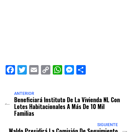
Facebook
Twitter
Email
Copy
WhatsApp
Messenger
Share
Link
ANTERIOR
Beneficiará Instituto De La Vivienda NL Con
Lotes Habitacionales A Más De 10 Mil
Familias
SIGUIENTE
Waldo Presidirá La Comisión De Seguimiento