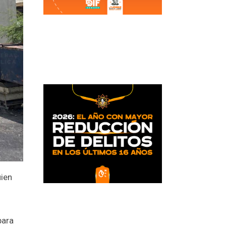
uien
para