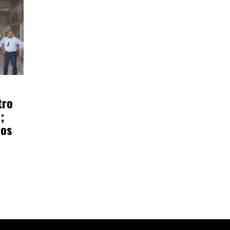
tro
;
ños