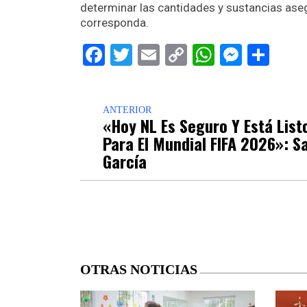
determinar las cantidades y sustancias ase
corresponda.
Facebook
Twitter
Email
Copy
WhatsAp
Messe
Sha
Link
ANTERIOR
«Hoy NL Es Seguro Y Está List
Para El Mundial FIFA 2026»: S
García
OTRAS NOTICIAS