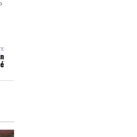
o
TE
En
bé