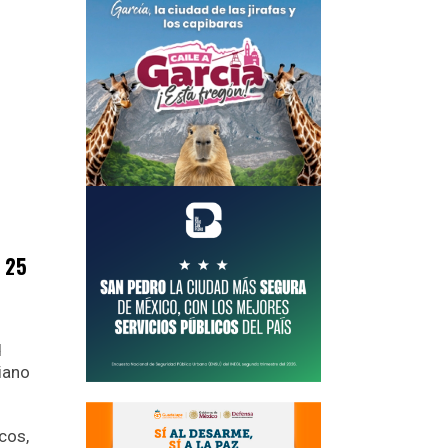
, 25
d
liano
cos,