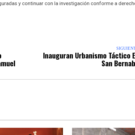
guradas y continuar con la investigación conforme a derech
p
nger
re
SIGUIEN
o
Inauguran Urbanismo Táctico 
amuel
San Berna