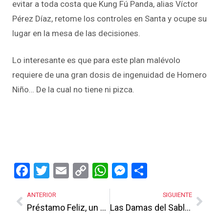
evitar a toda costa que Kung Fú Panda, alias Víctor
Pérez Díaz, retome los controles en Santa y ocupe su
lugar en la mesa de las decisiones.
Lo interesante es que para este plan malévolo
requiere de una gran dosis de ingenuidad de Homero
Niño… De la cual no tiene ni pizca.
Facebook
Twitter
Email
Copy
WhatsApp
Messenger
Share
Link
ANTERIOR
SIGUIENTE
Préstamo Feliz, un gran fraude con ramificaciones
Las Damas del Sable endurecen su posición