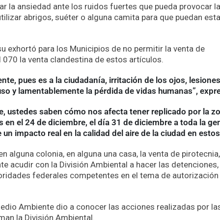
mar la ansiedad ante los ruidos fuertes que pueda provocar l
utilizar abrigos, suéter o alguna camita para que puedan est
u exhortó para los Municipios de no permitir la venta de
al 070 la venta clandestina de estos artículos.
te, pues es a la ciudadanía, irritación de los ojos, lesione
uso y lamentablemente la pérdida de vidas humanas”, expr
re, ustedes saben cómo nos afecta tener replicado por la z
en el 24 de diciembre, el día 31 de diciembre a toda la ge
un impacto real en la calidad del aire de la ciudad en estos
n alguna colonia, en alguna una casa, la venta de pirotecnia,
e acudir con la División Ambiental a hacer las detenciones,
utoridades federales competentes en el tema de autorización
edio Ambiente dio a conocer las acciones realizadas por la
n la División Ambiental.