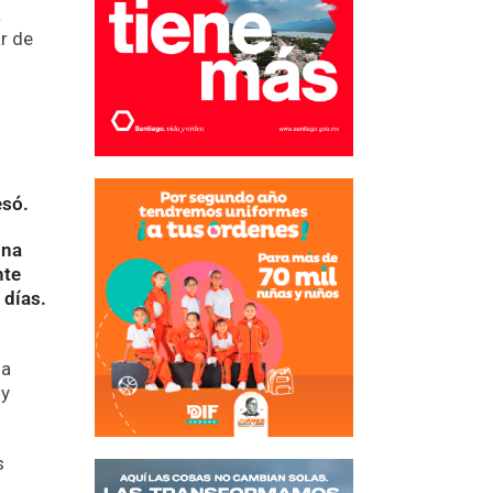
a
ar de
s
esó.
ona
nte
 días.
 a
 y
s