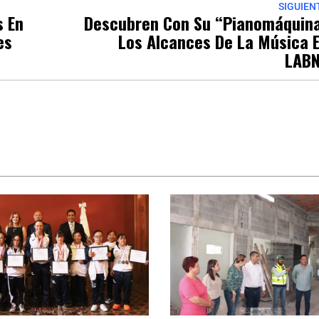
SIGUIEN
s En
Descubren Con Su “Pianomáquin
es
Los Alcances De La Música 
LAB