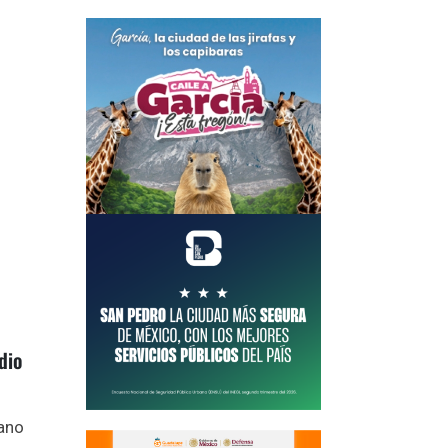
dio
zano