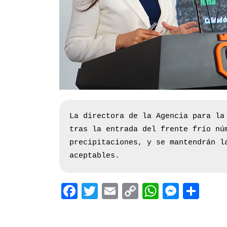
La directora de la Agencia para la
tras la entrada del frente frío nú
precipitaciones, y se mantendrán l
aceptables.
Facebook
Twitter
Email
Copy
WhatsAp
Messe
Sha
Link