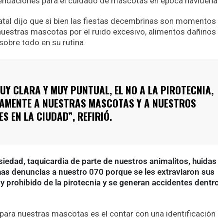
mendaciones para el cuidado de mascotas en época navideña
atal dijo que si bien las fiestas decembrinas son momentos
nuestras mascotas por el ruido excesivo, alimentos dañinos
obre todo en su rutina.
UY CLARA Y MUY PUNTUAL, EL NO A LA PIROTECNIA,
TAMENTE A NUESTRAS MASCOTAS Y A NUESTROS
S EN LA CIUDAD”, REFIRIÓ.
siedad, taquicardia de parte de nuestros animalitos, huidas
as denuncias a nuestro 070 porque se les extraviaron sus
y prohibido de la pirotecnia y se generan accidentes dentro
ara nuestras mascotas es el contar con una identificación