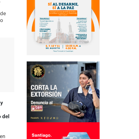
.
 de
 o
 y
 del
 en