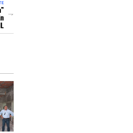
TE
a”
En
NL