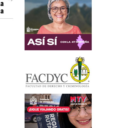
ta
oa