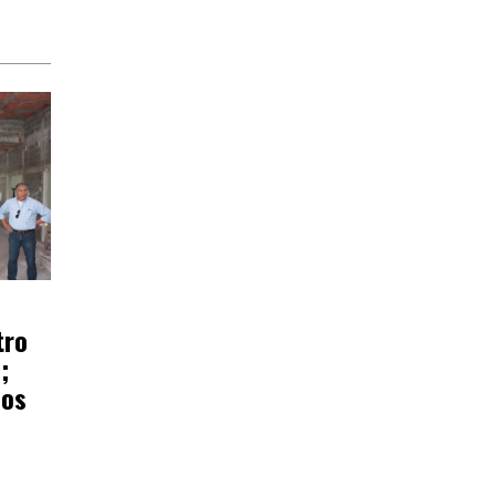
tro
;
ños