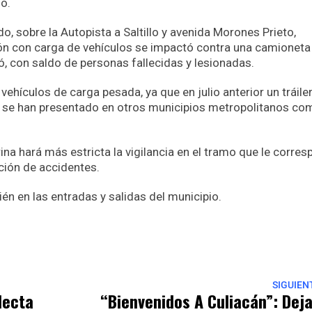
io.
o, sobre la Autopista a Saltillo y avenida Morones Prieto,
ión con carga de vehículos se impactó contra una camioneta
, con saldo de personas fallecidas y lesionadas.
hículos de carga pesada, ya que en julio anterior un tráile
mo se han presentado en otros municipios metropolitanos co
rina hará más estricta la vigilancia en el tramo que le corre
nción de accidentes.
ién en las entradas y salidas del municipio.
p
nger
re
SIGUIEN
lecta
“Bienvenidos A Culiacán”: Dej