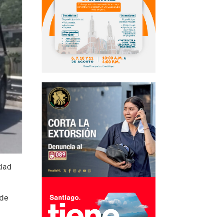
udad
 de