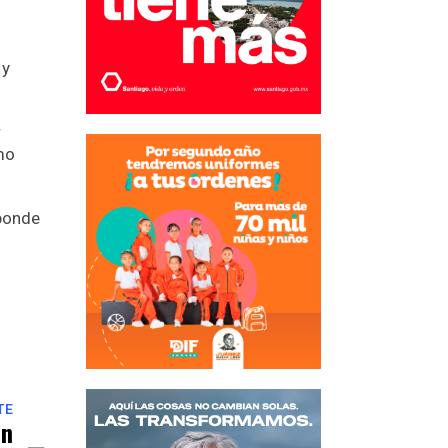
 y
r
mo
sponde
TE
an