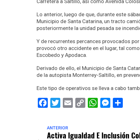
Carretera a Saltillo, así como Avenida Colos
Lo anterior, luego de que, durante este sábad
Municipio de Santa Catarina, un tracto cam
posteriormente la unidad pesada se incendió
Y de recurrentes percances provocados por ve
provocó otro accidente en el lugar, tal co
Escobedo y Apodaca.
Derivado de ello, el Municipio de Santa Cata
de la autopista Monterrey-Saltillo, en preve
Este tipo de operativos se lleva a cabo tamb
Facebook
Twitter
Email
Copy
WhatsAp
Messe
Sha
Link
ANTERIOR
Activa Igualdad E Inclusión Co