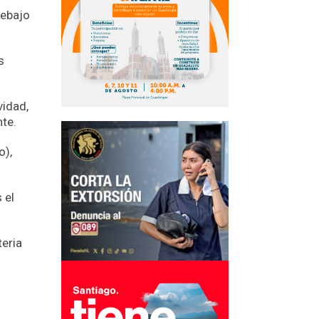
debajo
s
vidad,
nte.
o),
 el
teria