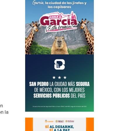
en
n la