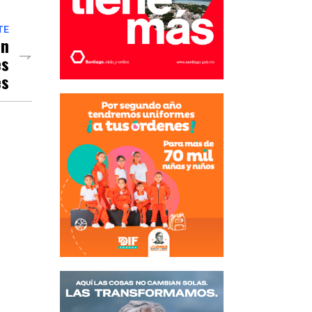
TE
ón
es
es