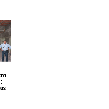
tro
;
ños