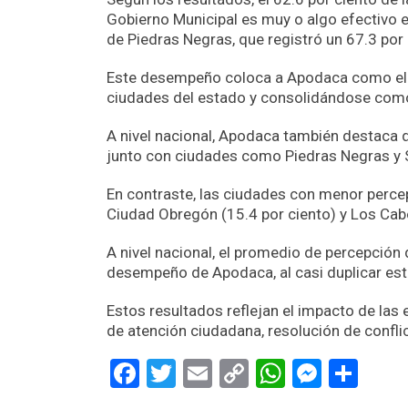
Gobierno Municipal es muy o algo efectivo e
de Piedras Negras, que registró un 67.3 por 
Este desempeño coloca a Apodaca como el 
ciudades del estado y consolidándose como
A nivel nacional, Apodaca también destaca 
junto con ciudades como Piedras Negras y Sa
En contraste, las ciudades con menor percepc
Ciudad Obregón (15.4 por ciento) y Los Cabo
A nivel nacional, el promedio de percepción 
desempeño de Apodaca, al casi duplicar est
Estos resultados reflejan el impacto de las
de atención ciudadana, resolución de conflic
Facebook
Twitter
Email
Copy
WhatsAp
Messe
Sha
Link