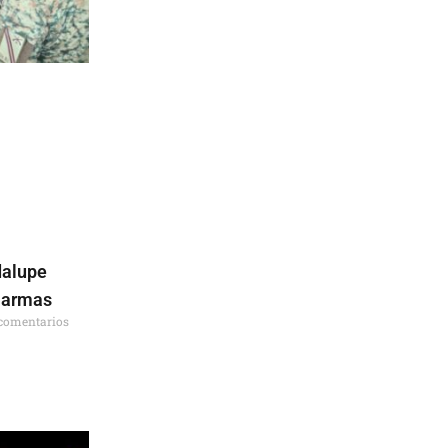
dalupe
 armas
comentarios