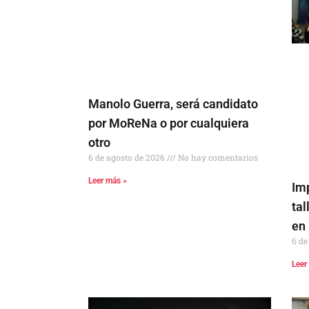
Manolo Guerra, será candidato
por MoReNa o por cualquiera
otro
6 de agosto de 2026
No hay comentarios
Leer más »
Im
ta
en
6 de
Leer