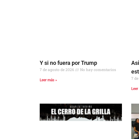
Y si no fuera por Trump
Así
7 de agosto de 2026
No hay comentarios
es
7 de
Leer más »
Leer