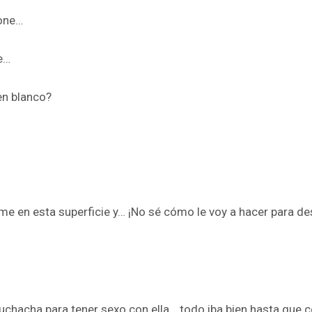
ione…
e…
en blanco?
me en esta superficie y… ¡No sé cómo le voy a hacer para d
uchacha para tener sexo con ella… todo iba bien hasta que