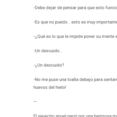
-Debe dejar de pensar para que esto func
-Es que no puedo… esto es muy important
-¿Qué es lo que le impide poner su mente 
-Un descuido…
-¿Un descuido?
-No me puse una toalla debajo para sentar
huevos del hielo!
—
El viejecito aquel pagó por una hermosa m