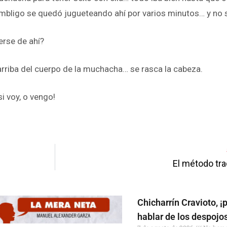
ombligo se quedó jugueteando ahí por varios minutos… y no 
rse de ahí?
 arriba del cuerpo de la muchacha… se rasca la cabeza.
i voy, o vengo!
pp
enger
are
El método tra
Chicharrín Cravioto, ¡
hablar de los despojo