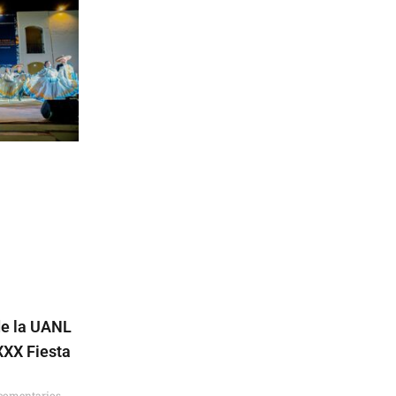
de la UANL
XXX Fiesta
l
comentarios