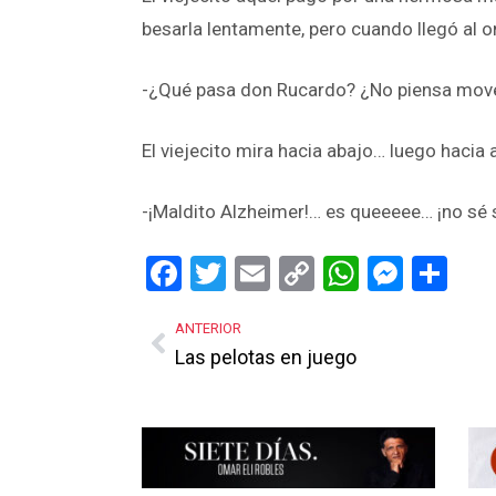
besarla lentamente, pero cuando llegó al 
-¿Qué pasa don Rucardo? ¿No piensa move
El viejecito mira hacia abajo… luego hacia
-¡Maldito Alzheimer!… es queeeee… ¡no sé s
Facebook
Twitter
Email
Copy
WhatsA
Mess
Sh
Link
ANTERIOR
Las pelotas en juego
Más Noticias