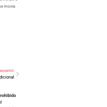
se movía.
SIGUIENTE
dicional
prohibido
s!