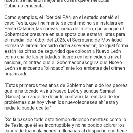
rubros, se hicieron mejor las cosas que en el actual
Gobierno emecista.
Como ejemplos, el líder del PAN en el estado señaló el
caso Tesla, que finalmente se confirmó no se instalará en
Santa Catarina; las nuevas líneas del metro, que aunque el
Gobernador presume en sus spots que estarán listas para
el mundial de fútbol del 2026, el Secretario de Movilidad,
Hernán Villarreal descartó dicha aseveración; de igual forma
están las cifras de seguridad que colocan a Nuevo León
como una de las entidades líderes en homicidios a nivel
nacional, mientras que el Gobernador asegura que Nuevo
León se encuentra “blindado” ante los embates del crimen
organizado.
“Estos primeros tres años de Gobierno han sido los peores
que le ha tocado vivir a Nuevo León, y aunque Samuel
(García) se canse de decir lo contrario, la realidad de los
problemas que hoy viven los nuevoleoneses ahí está y
nadie la puede ocultar”
“Se la pasado todo este tiempo diciendo mentiras como lo
de Tesla, que él es incorruptible y no ha podido aclarar los
casos de triangulaciones millonarias al despacho que tiene