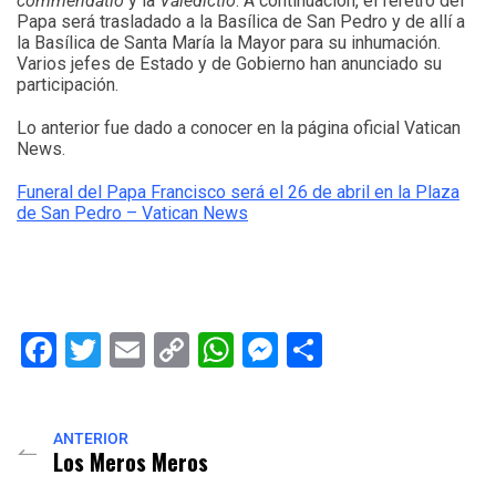
commendatio
y la
Valedictio
. A continuación, el féretro del
Papa será trasladado a la Basílica de San Pedro y de allí a
la Basílica de Santa María la Mayor para su inhumación.
Varios jefes de Estado y de Gobierno han anunciado su
participación.
Lo anterior fue dado a conocer en la página oficial Vatican
News.
Funeral del Papa Francisco será el 26 de abril en la Plaza
de San Pedro – Vatican News
Facebook
Twitter
Email
Copy
WhatsApp
Messenger
Share
Link
ANTERIOR
Los Meros Meros