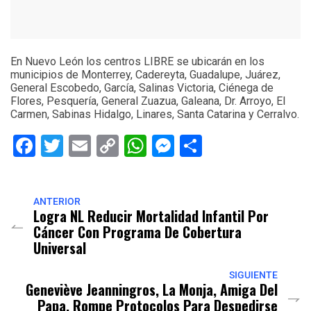
En Nuevo León los centros LIBRE se ubicarán en los
municipios de Monterrey, Cadereyta, Guadalupe, Juárez,
General Escobedo, García, Salinas Victoria, Ciénega de
Flores, Pesquería, General Zuazua, Galeana, Dr. Arroyo, El
Carmen, Sabinas Hidalgo, Linares, Santa Catarina y Cerralvo.
Facebook
Twitter
Email
Copy
WhatsApp
Messenger
Share
Link
ANTERIOR
Logra NL Reducir Mortalidad Infantil Por
Cáncer Con Programa De Cobertura
Universal
SIGUIENTE
Geneviève Jeanningros, La Monja, Amiga Del
Papa, Rompe Protocolos Para Despedirse