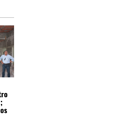
tro
;
ños