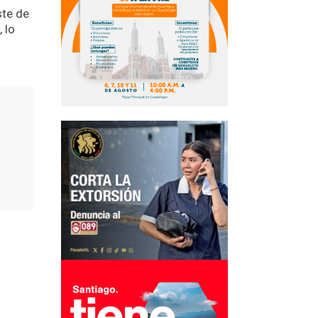
ste de
 lo