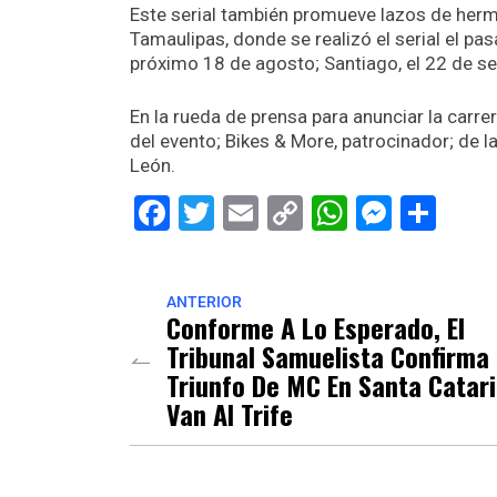
Este serial también promueve lazos de herm
Tamaulipas, donde se realizó el serial el pas
próximo 18 de agosto; Santiago, el 22 de se
En la rueda de prensa para anunciar la carr
del evento; Bikes & More, patrocinador; de 
León.
Facebook
Twitter
Email
Copy
WhatsAp
Messe
Sha
Link
ANTERIOR
Conforme A Lo Esperado, El
Tribunal Samuelista Confirma
Triunfo De MC En Santa Catari
Van Al Trife