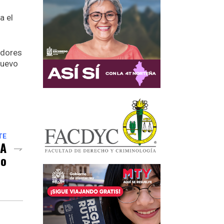
a el
adores
Nuevo
TE
 A
do