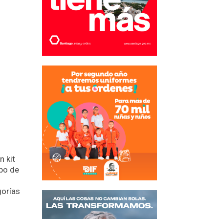
n kit
mpo de
gorías