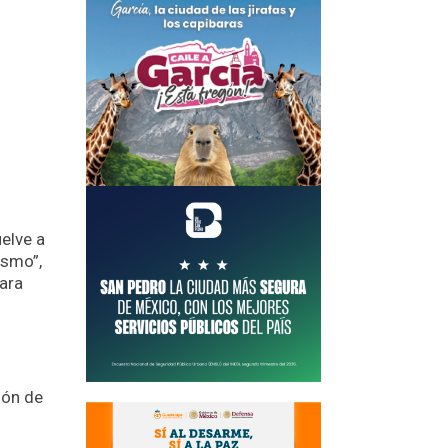
uelve a
ismo”,
para
ión de