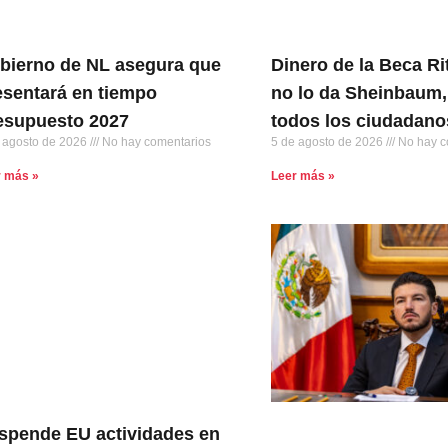
bierno de NL asegura que
Dinero de la Beca Ri
esentará en tiempo
no lo da Sheinbaum,
esupuesto 2027
todos los ciudadan
 agosto de 2026
No hay comentarios
5 de agosto de 2026
No hay c
r más »
Leer más »
spende EU actividades en