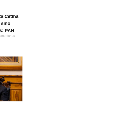
ta Cetina
 sino
os: PAN
omentarios