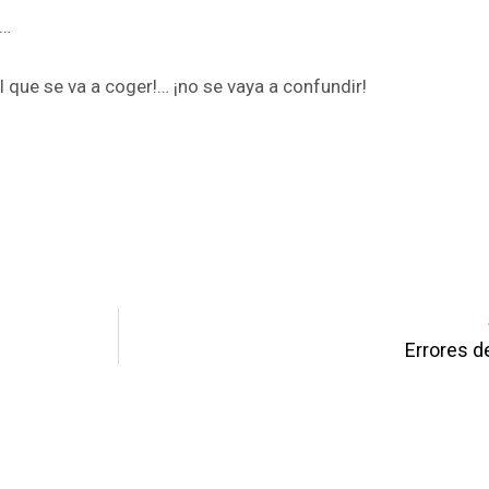
e…
 que se va a coger!… ¡no se vaya a confundir!
pp
enger
are
Errores d