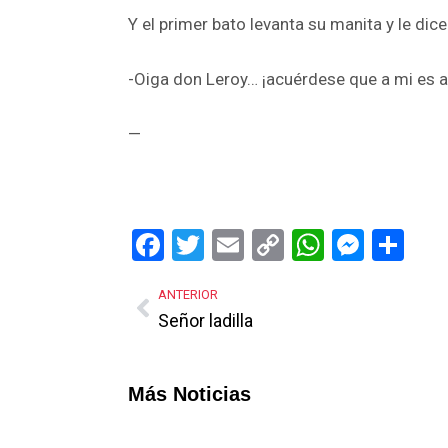
Y el primer bato levanta su manita y le dic
-Oiga don Leroy… ¡acuérdese que a mi es al
—
Facebook
Twitter
Email
Copy
WhatsA
Mess
Sh
Link
ANTERIOR
Señor ladilla
Más Noticias