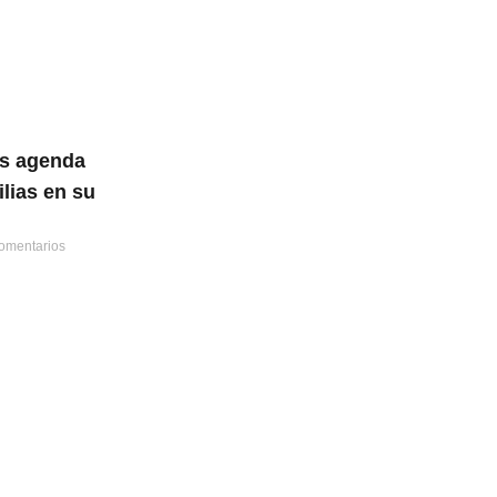
s agenda
ilias en su
omentarios