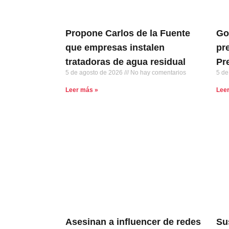
Propone Carlos de la Fuente
Go
que empresas instalen
pr
tratadoras de agua residual
Pr
5 de agosto de 2026
No hay comentarios
5 de
Leer más »
Lee
Asesinan a influencer de redes
Su