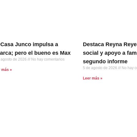
 Casa Junco impulsa a
Destaca Reyna Reye
larca; pero el bueno es Max
social y apoyo a fam
 agosto de 2026
No hay comentarios
segundo informe
5 de agosto de 2026
No hay c
r más »
Leer más »