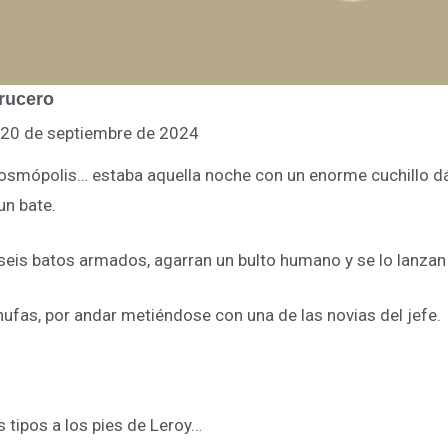
rucero
l 20 de septiembre de 2024
Cosmópolis… estaba aquella noche con un enorme cuchillo d
un bate.
seis batos armados, agarran un bulto humano y se lo lanzan 
chufas, por andar metiéndose con una de las novias del jefe.
s tipos a los pies de Leroy…