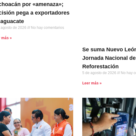
choacán por «amenaza»;
cisión pega a exportadores
 aguacate
 agosto de 2026
No hay comentarios
r más »
Se suma Nuevo León
Jornada Nacional de
Reforestación
5 de agosto de 2026
No hay c
Leer más »