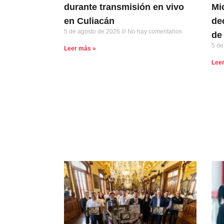
durante transmisión en vivo
Mi
en Culiacán
de
5 de agosto de 2026
No hay comentarios
de
5 de
Leer más »
Lee