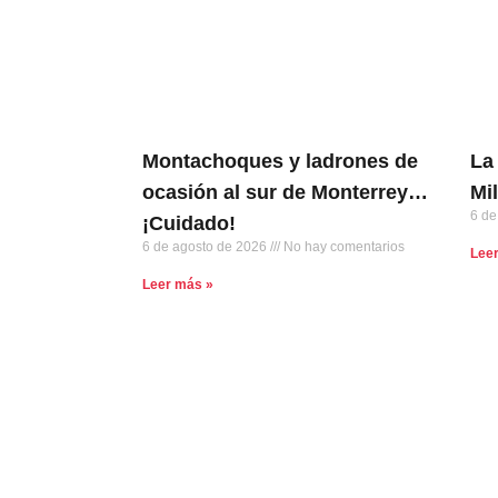
Montachoques y ladrones de
La
ocasión al sur de Monterrey…
Mi
6 de
¡Cuidado!
6 de agosto de 2026
No hay comentarios
Lee
Leer más »