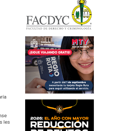
ría
ense
s les