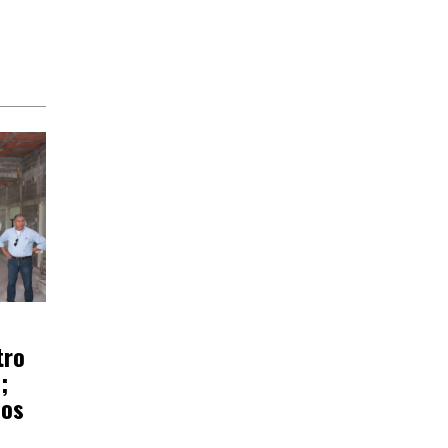
tro
;
ños