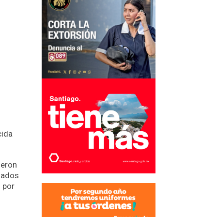
cida
ueron
usados
 por