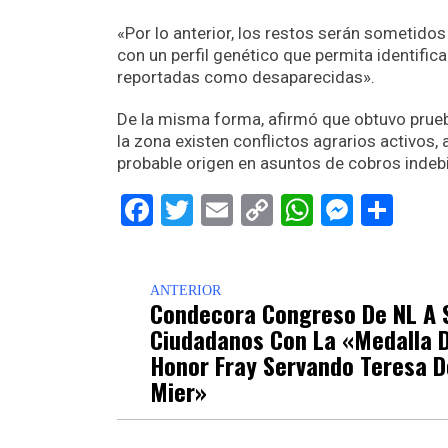
«Por lo anterior, los restos serán sometidos
con un perfil genético que permita identific
reportadas como desaparecidas».
De la misma forma, afirmó que obtuvo prueb
la zona existen conflictos agrarios activos,
probable origen en asuntos de cobros indeb
Facebook
Twitter
Email
Copy
WhatsAp
Messe
Sha
Link
ANTERIOR
Condecora Congreso De NL A 
Ciudadanos Con La «Medalla 
Honor Fray Servando Teresa D
Mier»