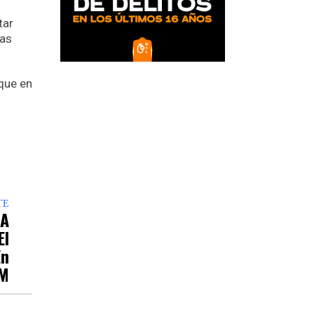
tar
nas
que en
TE
 A
El
En
M