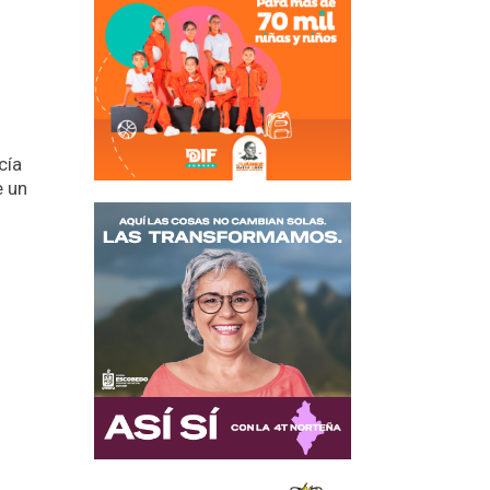
cía
e un