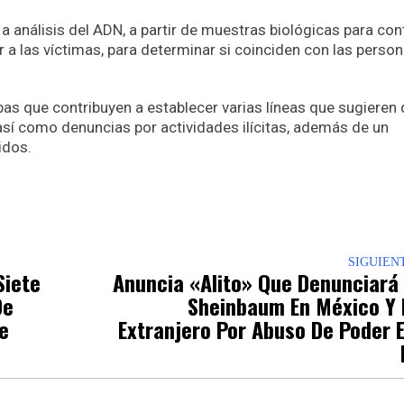
 a análisis del ADN, a partir de muestras biológicas para con
ar a las víctimas, para determinar si coinciden con las perso
as que contribuyen a establecer varias líneas que sugieren 
 así como denuncias por actividades ilícitas, además de un
idos.
p
nger
re
SIGUIEN
Siete
Anuncia «Alito» Que Denunciará
De
Sheinbaum En México Y 
e
Extranjero Por Abuso De Poder 