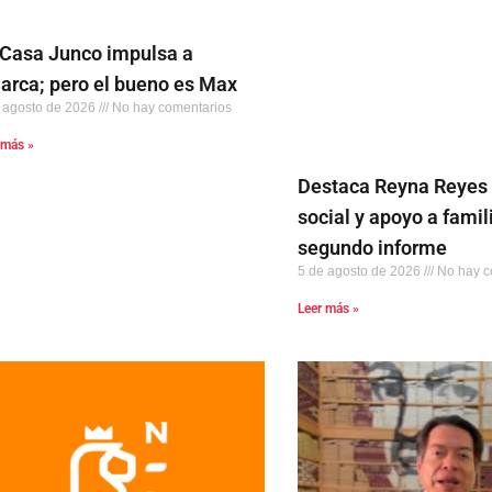
 Casa Junco impulsa a
larca; pero el bueno es Max
 agosto de 2026
No hay comentarios
 más »
Destaca Reyna Reyes
social y apoyo a famil
segundo informe
5 de agosto de 2026
No hay c
Leer más »