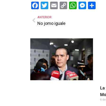
Facebook
Twitter
Email
Copy
WhatsA
Mess
Sh
Link
ANTERIOR
No jomo iguale
Más Noticias
La 
Mo
6 de