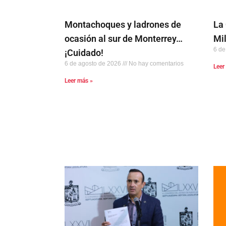
Montachoques y ladrones de
La
ocasión al sur de Monterrey…
Mi
6 de
¡Cuidado!
6 de agosto de 2026
No hay comentarios
Leer
Leer más »