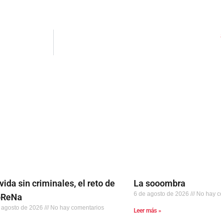
pp
enger
are
vida sin criminales, el reto de
La sooombra
6 de agosto de 2026
No hay c
ReNa
 agosto de 2026
No hay comentarios
Leer más »