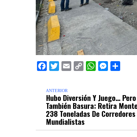
Facebook
Twitter
Email
Copy
WhatsAp
Messe
Sha
Link
ANTERIOR
Hubo Diversión Y Juego… Pero
También Basura: Retira Mont
238 Toneladas De Corredores
Mundialistas