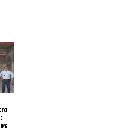
tro
;
ños