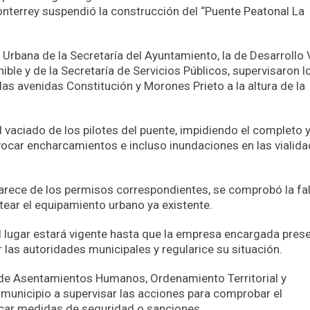
onterrey suspendió la construcción del “Puente Peatonal La
Urbana de la Secretaría del Ayuntamiento, la de Desarrollo
ible y de la Secretaría de Servicios Públicos, supervisaron l
 las avenidas Constitución y Morones Prieto a la altura de la
l vaciado de los pilotes del puente, impidiendo el completo 
vocar encharcamientos e incluso inundaciones en las vialid
rece de los permisos correspondientes, se comprobó la fal
ear el equipamiento urbano ya existente.
l lugar estará vigente hasta que la empresa encargada pres
 las autoridades municipales y regularice su situación.
y de Asentamientos Humanos, Ordenamiento Territorial y
 municipio a supervisar las acciones para comprobar el
icar medidas de seguridad o sanciones.