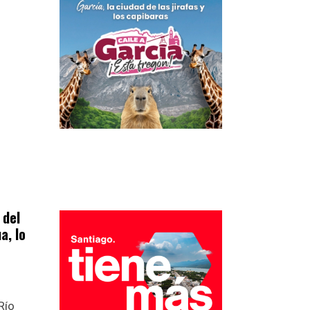
 del
a, lo
Río