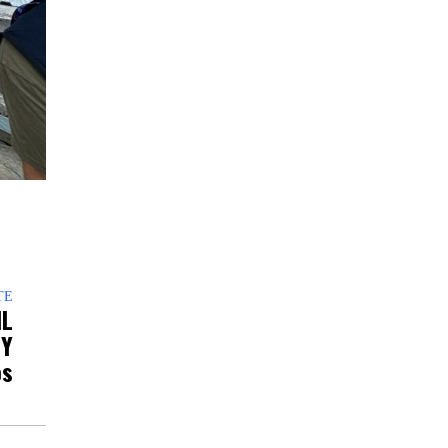
TE
NL
 Y
os