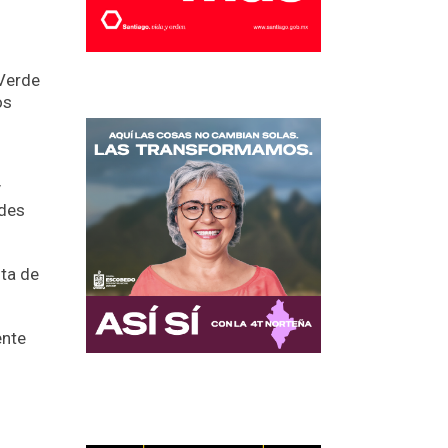
 Verde
os
y
ades
ta de
ente