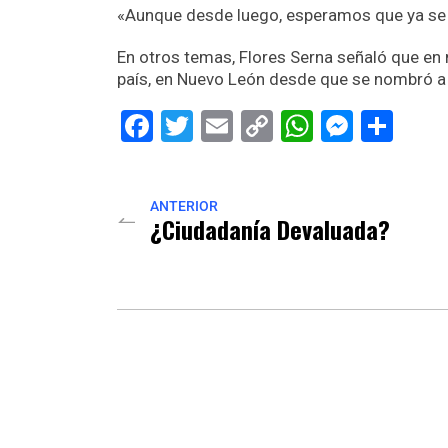
«Aunque desde luego, esperamos que ya se ci
En otros temas, Flores Serna señaló que en 
país, en Nuevo León desde que se nombró a 
Facebook
Twitter
Email
Copy
WhatsAp
Messe
Sha
Link
ANTERIOR
¿Ciudadanía Devaluada?