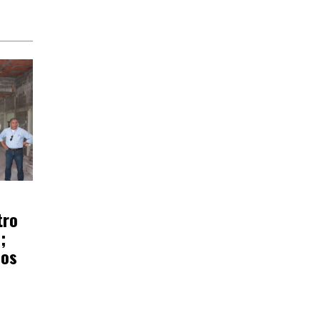
tro
;
ños