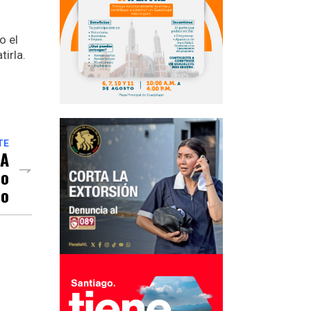
o el
irla.
TE
 A
io
lo