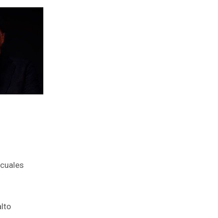
 cuales
lto