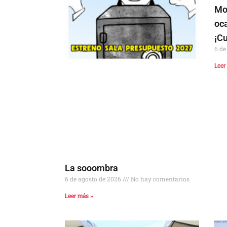
Mo
oc
¡C
6 de
Leer
La sooombra
6 de agosto de 2026
No hay comentarios
Leer más »