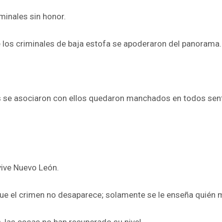
minales sin honor.
e los criminales de baja estofa se apoderaron del panorama.
 se asociaron con ellos quedaron manchados en todos sent
vive Nuevo León.
ue el crimen no desaparece; solamente se le enseña quién 
 las cosas no han recuperado su nivel.