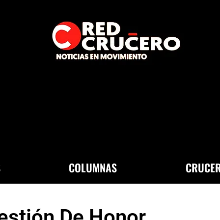
S
COLUMNAS
CRUCER
stión De Honor