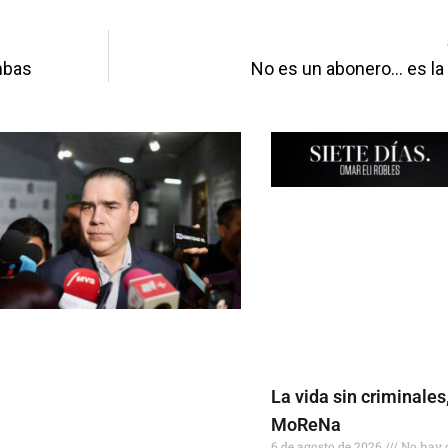
mbas
No es un abonero… es la 
La vida sin criminales,
MoReNa
6 de agosto de 2026
No hay 