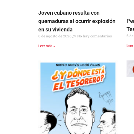
Joven cubano resulta con
Per
quemaduras al ocurrir explosión
Tes
en su vivienda
6 de
6 de agosto de 2026
No hay comentarios
Leer
Leer más »