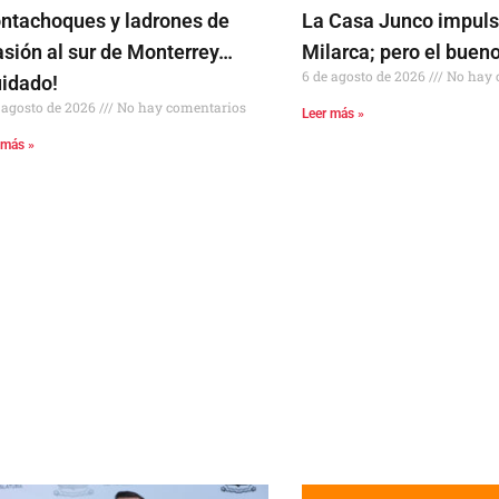
ntachoques y ladrones de
La Casa Junco impuls
asión al sur de Monterrey…
Milarca; pero el buen
6 de agosto de 2026
No hay 
uidado!
 agosto de 2026
No hay comentarios
Leer más »
 más »