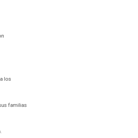
on
a los
sus familias
.