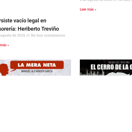
Leer más »
siste vacío legal en
orería: Heriberto Treviño
 agosto de 2026
No hay comentarios
 más »