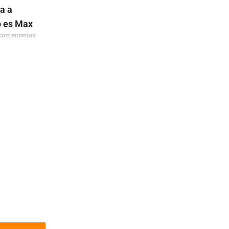
a a
o es Max
comentarios