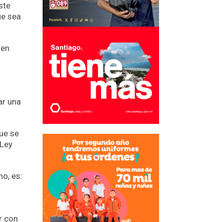
ste
ue sea
 en
ar una
ue se
 Ley
o, es:
r con