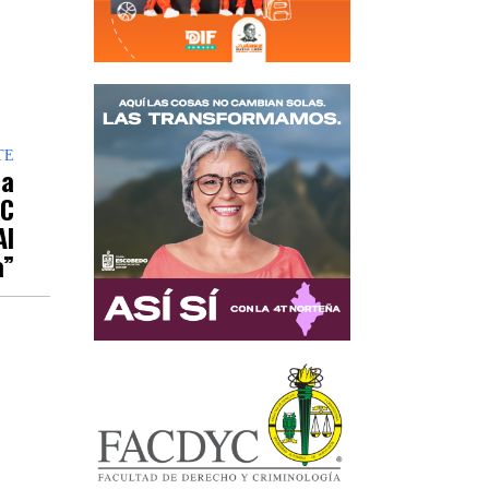
TE
La
MC
Al
a”