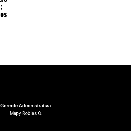
;
ños
Gerente Administrativa
a
Mapy Robles O.