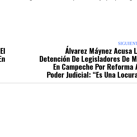
p
nger
re
SIGUIEN
El
Álvarez Máynez Acusa 
En
Detención De Legisladores De 
En Campeche Por Reforma 
Poder Judicial: “Es Una Locur