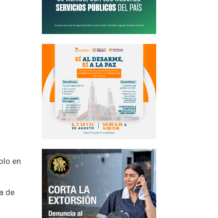
olo en
a de