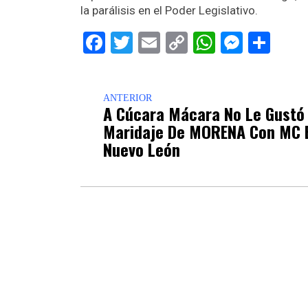
la parálisis en el Poder Legislativo.
Facebook
Twitter
Email
Copy
WhatsAp
Messe
Sha
Link
ANTERIOR
A Cúcara Mácara No Le Gustó 
Maridaje De MORENA Con MC 
Nuevo León