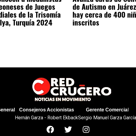
eoneses de Juegos
de Autismo en Juárez
iales de la Trisomía
hay cerca de 400 ni
lya, Turquía 2024
inscritos
l
General
Consejeros Accionistas
Gerente Comercia
Hernán Garza - Robert Ekback
Sergio Manuel Garza Garcí