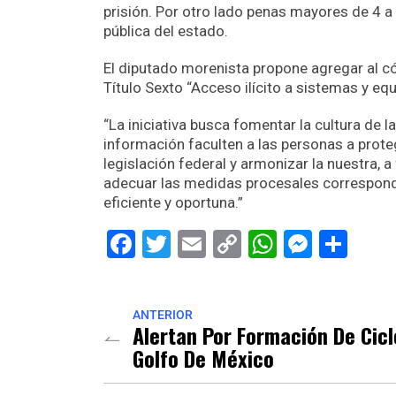
prisión. Por otro lado penas mayores de 4 
pública del estado.
El diputado morenista propone agregar al có
Título Sexto “Acceso ilícito a sistemas y eq
“La iniciativa busca fomentar la cultura de 
información faculten a las personas a proteg
legislación federal y armonizar la nuestra, a 
adecuar las medidas procesales correspond
eficiente y oportuna.”
Facebook
Twitter
Email
Copy
WhatsAp
Messe
Sha
Link
ANTERIOR
Alertan Por Formación De Cicl
Golfo De México