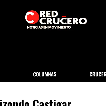
S
COLUMNAS
CRUCER
izondo Castigar