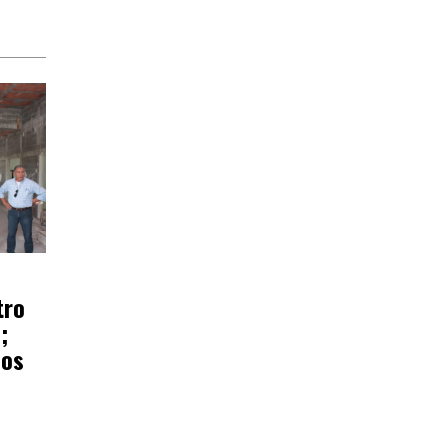
tro
;
ños