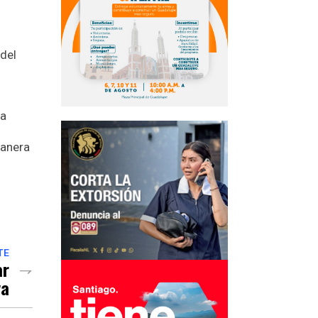
 del
la
manera
TE
ar
va