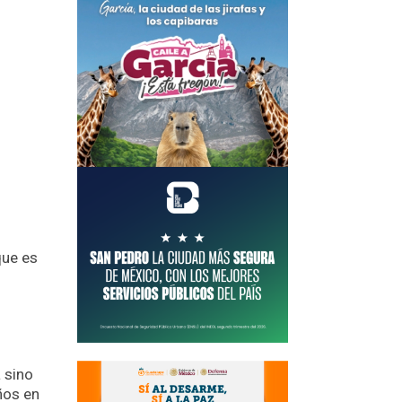
que es
 sino
ños en