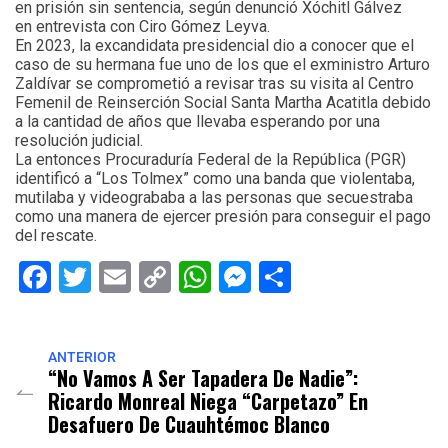
en prisión sin sentencia, según denunció Xóchitl Gálvez
en entrevista con Ciro Gómez Leyva.
En 2023, la excandidata presidencial dio a conocer que el
caso de su hermana fue uno de los que el exministro Arturo
Zaldívar se comprometió a revisar tras su visita al Centro
Femenil de Reinserción Social Santa Martha Acatitla debido
a la cantidad de años que llevaba esperando por una
resolución judicial.
La entonces Procuraduría Federal de la República (PGR)
identificó a “Los Tolmex” como una banda que violentaba,
mutilaba y videogrababa a las personas que secuestraba
como una manera de ejercer presión para conseguir el pago
del rescate.
Facebook
Twitter
Email
Copy
WhatsApp
Messenger
Share
Link
ANTERIOR
“No Vamos A Ser Tapadera De Nadie”:
Ricardo Monreal Niega “carpetazo” En
Desafuero De Cuauhtémoc Blanco