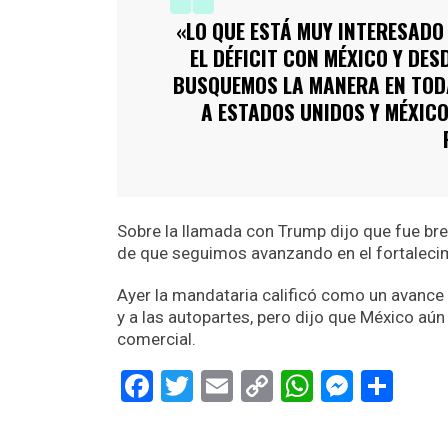
«LO QUE ESTÁ MUY INTERESADO 
EL DÉFICIT CON MÉXICO Y DE
BUSQUEMOS LA MANERA EN TOD
A ESTADOS UNIDOS Y MÉXICO
Sobre la llamada con Trump dijo que fue br
de que seguimos avanzando en el fortalecim
Ayer la mandataria calificó como un avance
y a las autopartes, pero dijo que México aú
comercial.
Facebook
Twitter
Email
Copy
WhatsAp
Messe
Sha
Link