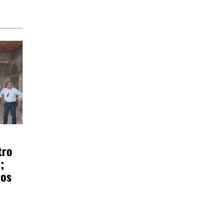
tro
;
ños