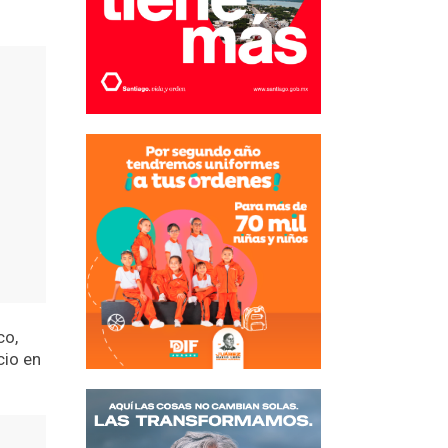
co,
cio en