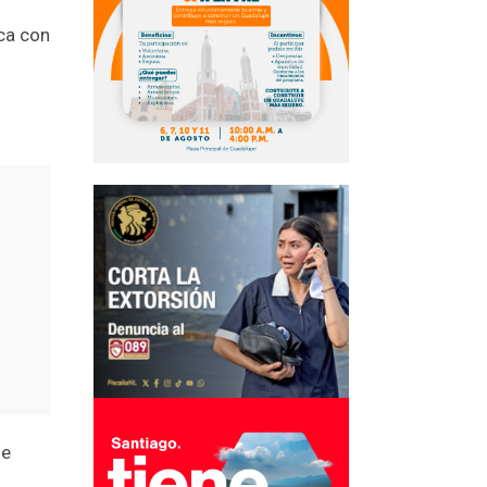
ica con
se