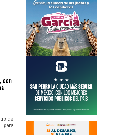
, con
as
ogo de
, para