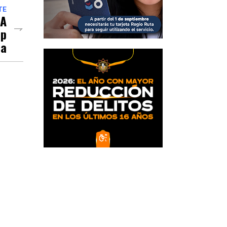
TE
 A
mp
ma