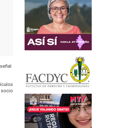
 señal
ículos
 socio