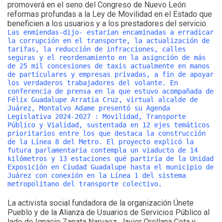
promoverá en el seno del Congreso de Nuevo León
reformas profundas a la Ley de Movilidad en el Estado que
beneficien a los usuarios y a los prestadores del servicio.
Las enmiendas-dijo- estarían encaminadas a erradicar
la corrupción en el transporte, la actualización de
tarifas, la reducción de infracciones, calles
seguras y el reordenamiento en la asignción de más
de 25 mil concesiones de taxis actualmente en manos
de particulares y empresas privadas, a fin de apoyar
los verdaderos trabajadores del volante. En
conferencia de prensa en la que estuvo acompañada de
Félix Guadalupe Arratia Cruz, virtual alcalde de
Juárez, Montalvo Adame presentó su Agenda
Legislativa 2024-2027 : Movilidad, Transporte
Público y Vialidad, sustentada en 12 ejes temáticos
prioritarios entre los que destaca la construcción
de la Línea 8 del Metro. El proyecto explicó la
futura parlamentaria contempla un viaducto de 14
kilómetros y 13 estaciones qué partiría de la Unidad
Exposición en Ciudad Guadalupe hasta el municipio de
Juárez con conexión en la Línea 1 del sistema
metropolitano del transporte colectivo.
La activista social fundadora de la organización Únete
Pueblo y de la Alianza de Usuarios de Servicios Público al
lado de Ignacio Zapata Narvaez, Javier Orellana Cota y