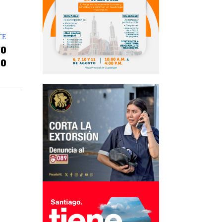
TE
go
ño