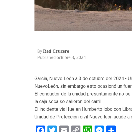
Red Crucero
By
octubre 3, 2024
Published
García, Nuevo León a 3 de octubre del 2024.- Un 
NuevoLeón, sin embargo esto ocasionó un fuerte
El conductor de la unidad presuntamente no se pe
la caja seca se salieron del carril..
El incidente vial fue en Humberto lobo con Lib
Unidad de Protección civil Nuevo león acude a r
Facebook
Twitter
Email
Copy
WhatsAp
Messe
Sha