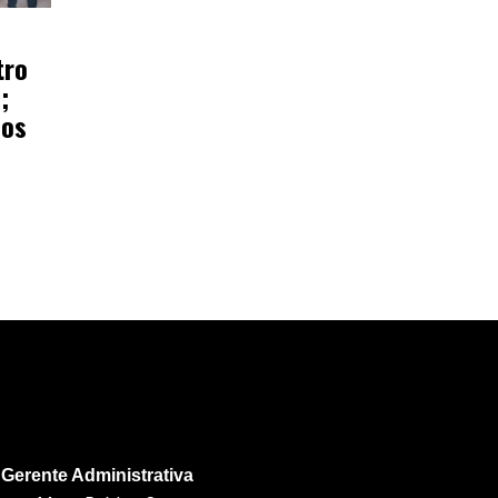
tro
;
ños
Gerente Administrativa