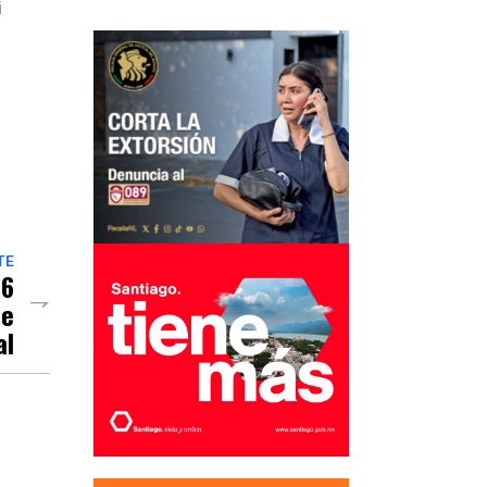
i
TE
 6
De
al