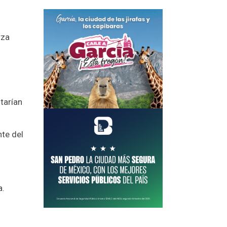
rza
starían
nte del
a.