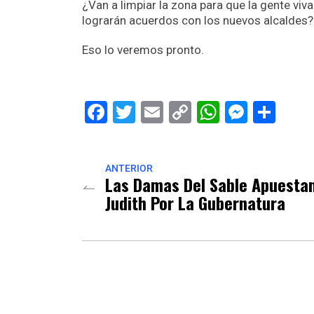
¿Van a limpiar la zona para que la gente viv
lograrán acuerdos con los nuevos alcaldes?
Eso lo veremos pronto.
Facebook
Twitter
Email
Copy
WhatsAp
Messe
Sha
Link
ANTERIOR
Las Damas Del Sable Apuesta
Judith Por La Gubernatura