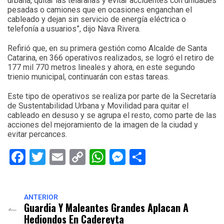
urbana, quitar las telarañas y evitar accidentes con unidades
pesadas o camiones que en ocasiones enganchan el
cableado y dejan sin servicio de energía eléctrica o
telefonía a usuarios”, dijo Nava Rivera.
Refirió que, en su primera gestión como Alcalde de Santa
Catarina, en 366 operativos realizados, se logró el retiro de
177 mil 770 metros lineales y ahora, en este segundo
trienio municipal, continuarán con estas tareas.
Este tipo de operativos se realiza por parte de la Secretaría
de Sustentabilidad Urbana y Movilidad para quitar el
cableado en desuso y se agrupa el resto, como parte de las
acciones del mejoramiento de la imagen de la ciudad y
evitar percances.
Facebook
Twitter
Email
Copy
WhatsApp
Messenger
Share
Link
ANTERIOR
Guardia Y Maleantes Grandes Aplacan A
Hediondos En Cadereyta