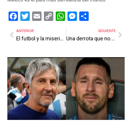
Facebook
Twitter
Email
Copy
WhatsApp
Messenger
Share
Link
ANTERIOR
SIGUIENTE
El futbol y la miseria de un país
Una derrota que no debe ser estéril
Más Noticias