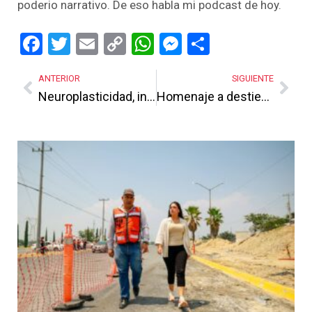
poderio narrativo. De eso habla mi podcast de hoy.
Facebook
Twitter
Email
Copy
WhatsApp
Messenger
Share
Link
ANTERIOR
SIGUIENTE
Neuroplasticidad, ingrediente básico de nuestra vida
Homenaje a destiempo
Más Noticias