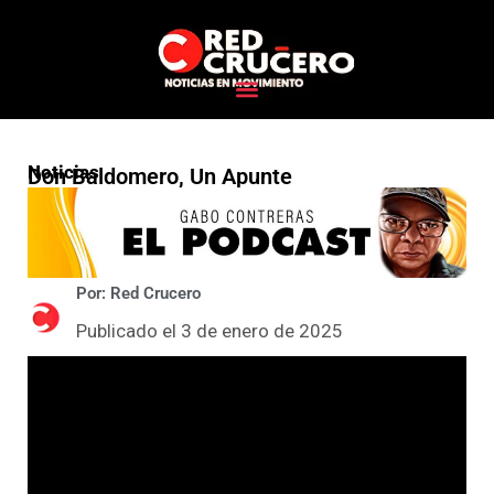
Noticias
Don Baldomero, Un Apunte
Por: Red Crucero
Publicado el 3 de enero de 2025