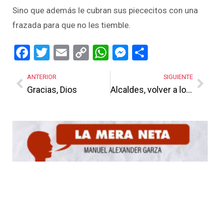
Sino que además le cubran sus piececitos con una
frazada para que no les tiemble.
Facebook
Twitter
Email
Copy
WhatsApp
Messenger
Share
Link
ANTERIOR
SIGUIENTE
Gracias, Dios
Alcaldes, volver a lo básico
Más Noticias