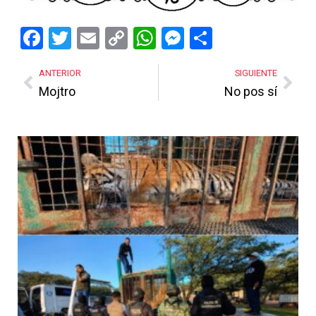
Facebook
Twitter
Email
Copy
WhatsApp
Messenger
Share
Link
ANTERIOR
SIGUIENTE
Mojtro
No pos sí
Más Noticias