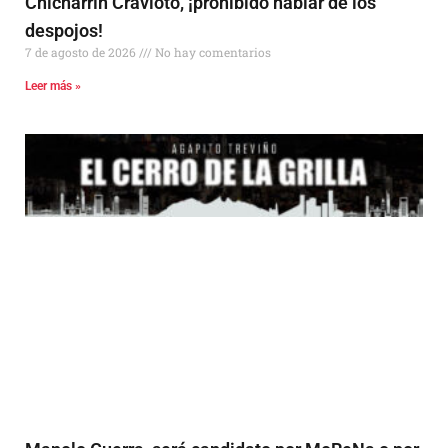
Chicharrín Cravioto, ¡prohibido hablar de los
despojos!
7 de agosto de 2026
No hay comentarios
Leer más »