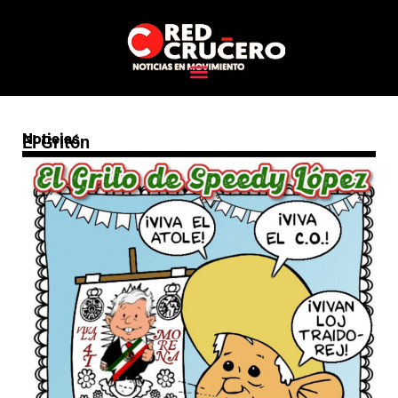
Noticias
El Gritón