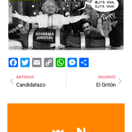
Facebook
Twitter
Email
Copy
WhatsApp
Messenger
Share
Link
ANTERIOR
SIGUIENTE
Candidatazo
El Gritón
Más Noticias