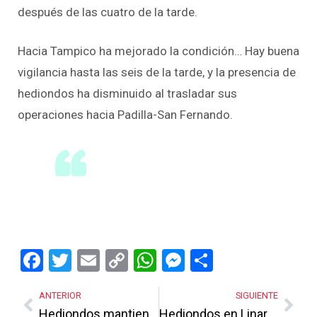
después de las cuatro de la tarde.
Hacia Tampico ha mejorado la condición… Hay buena
vigilancia hasta las seis de la tarde, y la presencia de
hediondos ha disminuido al trasladar sus
operaciones hacia Padilla-San Fernando.
Facebook
Twitter
Email
Copy
WhatsApp
Messenger
Share
Link
ANTERIOR
SIGUIENTE
Hediondos mantienen campamento con carne de cañón
Hediondos en Linares regalan noches en vela