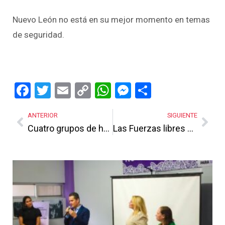
Nuevo León no está en su mejor momento en temas
de seguridad.
Facebook
Twitter
Email
Copy
WhatsApp
Messenger
Share
Link
ANTERIOR
SIGUIENTE
Cuatro grupos de hediondos esperan para entrar en acción
Las Fuerzas libres dejan Inteligencia en Nuevo León
Más Noticias