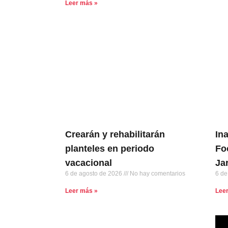
Leer más »
Crearán y rehabilitarán
In
planteles en periodo
Fo
vacacional
Ja
6 de agosto de 2026
No hay comentarios
6 de
Leer más »
Lee