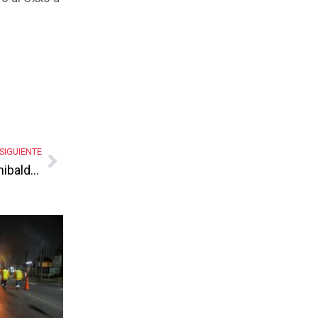
SIGUIENTE
El relevo en Sinaloa pinta para que Iván Archibaldo sea el Michael Corleone