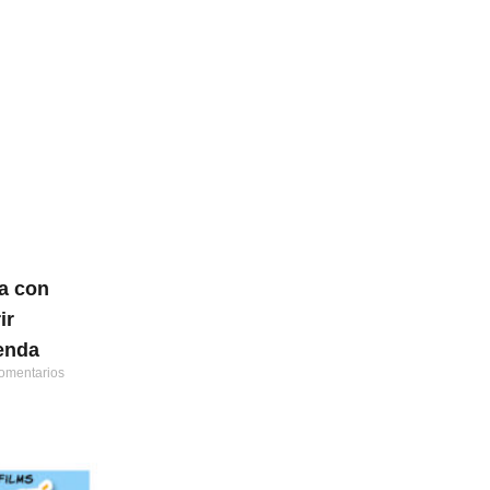
a con
ir
ienda
omentarios