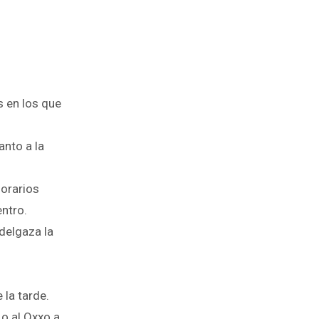
 en los que
anto a la
horarios
entro.
delgaza la
la tarde.
o al Oxxo a