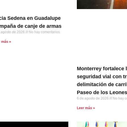
icia Sedena en Guadalupe
mpaña de canje de armas
 agosto de 2026
No hay comentarios
r más »
Monterrey fortalece 
seguridad vial con t
delimitación de carri
Paseo de los Leone
6 de agosto de 2026
No hay c
Leer más »