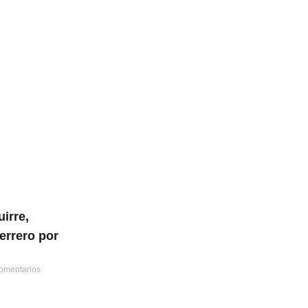
irre,
errero por
omentarios