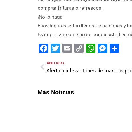
comprar frituras o refrescos.
¡No lo haga!
Esos lugares están llenos de halcones y he
Es importante que no se ponga usted en rie
Facebook
Twitter
Email
Copy
WhatsA
Mess
Sh
Link
ANTERIOR
Alerta por levantones de mandos pol
Más Noticias