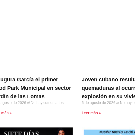
augura García el primer
Joven cubano result
od Park Municipal en sector
quemaduras al ocurr
rdín de las Lomas
explosión en su viv
 agosto de 2026
No hay comentarios
6 de agosto de 2026
No hay c
r más »
Leer más »