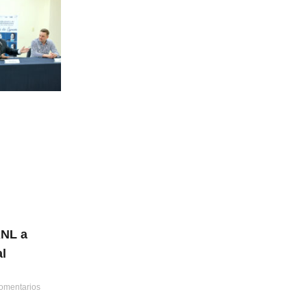
ANL a
al
omentarios