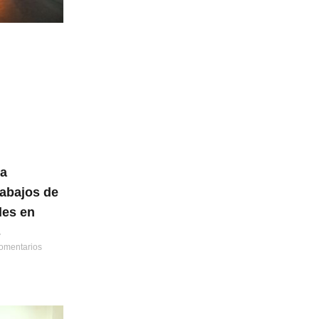
la
rabajos de
les en
s
omentarios