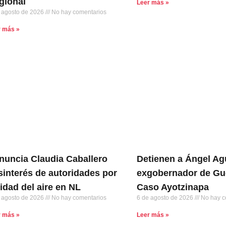
gional
Leer más »
 agosto de 2026
No hay comentarios
r más »
nuncia Claudia Caballero
Detienen a Ángel Agu
sinterés de autoridades por
exgobernador de Gu
lidad del aire en NL
Caso Ayotzinapa
 agosto de 2026
No hay comentarios
6 de agosto de 2026
No hay c
r más »
Leer más »