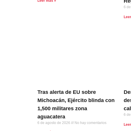
Re
Leer más »
6 de
Lee
Tras alerta de EU sobre
De
Michoacán, Ejército blinda con
de
1,500 militares zona
ca
6 de
aguacatera
6 de agosto de 2026
No hay comentarios
Lee