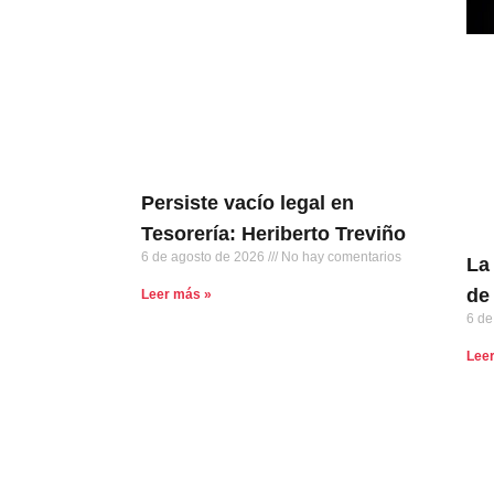
Persiste vacío legal en
Tesorería: Heriberto Treviño
6 de agosto de 2026
No hay comentarios
La 
de
Leer más »
6 de
Lee