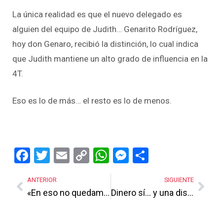
La única realidad es que el nuevo delegado es
alguien del equipo de Judith… Genarito Rodríguez,
hoy don Genaro, recibió la distinción, lo cual indica
que Judith mantiene un alto grado de influencia en la
4T.
Eso es lo de más… el resto es lo de menos.
Facebook
Twitter
Email
Copy
WhatsApp
Messenger
Share
Link
ANTERIOR
SIGUIENTE
«En eso no quedamos», dicen funcionarios de Juárez a Elmer Arriata
Dinero sí… y una disculpa pública, le exigen a Pedro Bello