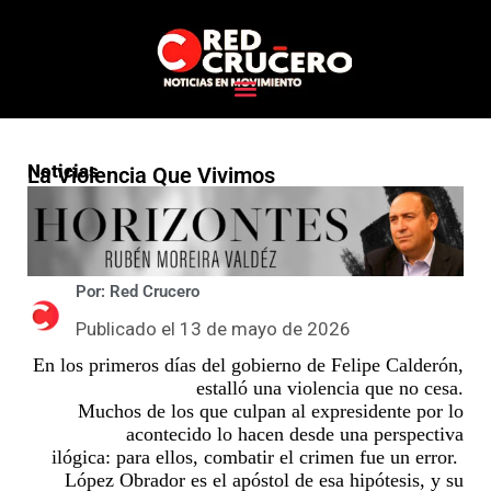
Noticias
La Violencia Que Vivimos
Por: Red Crucero
Publicado el 13 de mayo de 2026
En los
primeros días
d
el gobierno de Felipe
Calderón,
estalló
una
violencia
que no cesa.
Muchos
de los que
culpan al expresidente
por
lo
acontecido
lo hacen desde una perspectiva
ilógica
:
para
ellos,
combatir
e
l crimen fue un error.
L
ópez Obrador es el apóstol de esa hipótesis
,
y su