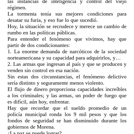
las instancias de inteligencia y control del viejo
régimen.
La
tormenta tenía sus mejores condiciones para
desatar su furia
,
y eso fue lo que sucedió.
Hoy
,
la situación se recrudece y merece un cambio de
rumbo en las políticas públicas.
Para entender el fenómeno que
vivimos,
hay que
partir de dos condicionantes:
1. La enorme
demanda
de narcóticos de la sociedad
norteamericana y su capacidad para adquirirlos, y…
2. Las armas que ingresan al país y que se producen y
venden sin control en esa nación.
Sin estas dos
circunstancias,
el fenómeno delictivo
sería distinto y
s
eguramente menos violento
.
El flujo de dinero proporciona capacidades increíbles
a los criminales; y las armas
,
un poder de fuego que
es difícil, aún hoy, enfrentar.
Hay que recordar que el sueldo promedio de un
policía municipal ronda los 9 mil pesos y que los
fondos de seguridad se han disminuido durante los
gobiernos de Morena.
¿La paz se puede lograr?