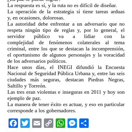
La respuesta es sí, y la ruta no es difícil de diseñar.
La operación de la estrategia sí tiene tareas arduas
y, en ocasiones, dolorosas.
La autoridad debe enfrentar a un adversario que no
respeta ningún tipo de reglas y, por lo general, el
servidor público va a lidiar con la
complejidad de fenómenos colaterales al tema
criminal, entre los que se destacan la incomprensión,
el oportunismo de algunos personajes y la voracidad
de los adversarios políticos.
Hace unos días
,
el INEGI di
fundió la
Encuesta
Nacional de Seguridad
Pública
Urbana
y,
entre las seis
ciudades más
seguras,
destacan
Piedras Negras,
Saltillo y Torreón.
Las
tres eran
violentas e inseguras en 201
1 y hoy son
ejemplo de paz
.
La manera de tener éxito es actuar
,
y eso en particular
corresponde a los gobernadores.
Facebook
Twitter
Email
Copy
WhatsApp
Messenger
Share