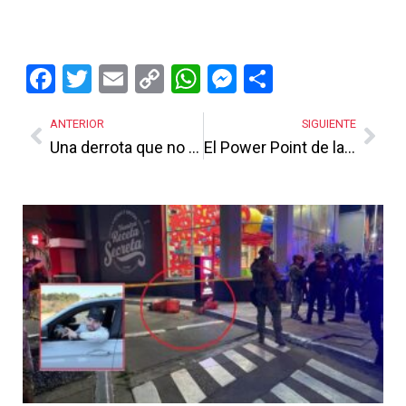
Facebook
Twitter
Email
Copy
WhatsApp
Messenger
Share
Link
ANTERIOR
SIGUIENTE
Una derrota que no debe ser estéril
El Power Point de la seguridad
Más Noticias