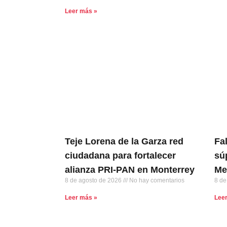
Leer más »
Teje Lorena de la Garza red
Fa
ciudadana para fortalecer
sú
alianza PRI-PAN en Monterrey
Me
8 de agosto de 2026
No hay comentarios
8 de
Leer más »
Lee