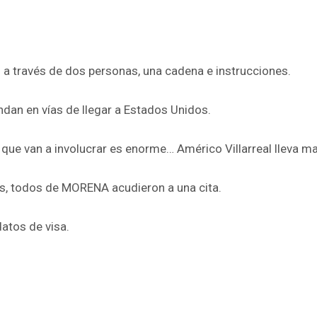
ravés de dos personas, una cadena e instrucciones.
ndan en vías de llegar a Estados Unidos.
 que van a involucrar es enorme… Américo Villarreal lleva m
s, todos de MORENA acudieron a una cita.
atos de visa.
pp
enger
are