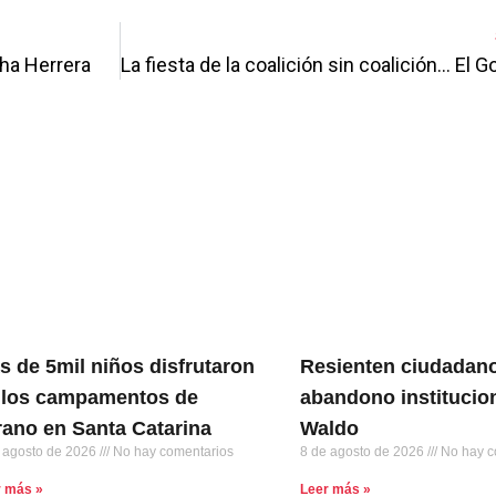
tha Herrera
s de 5mil niños disfrutaron
Resienten ciudadano
 los campamentos de
abandono institucion
rano en Santa Catarina
Waldo
 agosto de 2026
No hay comentarios
8 de agosto de 2026
No hay c
r más »
Leer más »