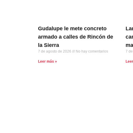
Gudalupe le mete concreto
La
armado a calles de Rincón de
ca
la Sierra
ma
7 de agosto de 2026
No hay comentarios
7 de
Leer más »
Lee