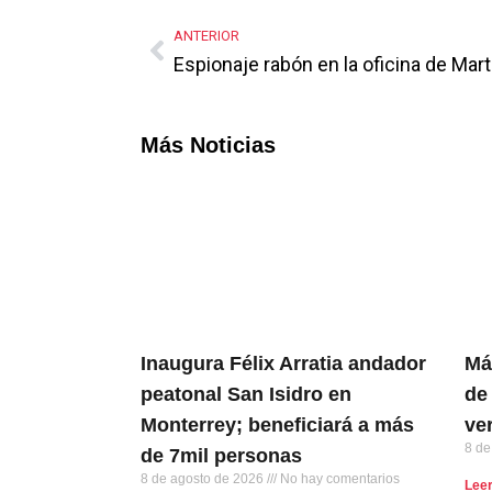
Link
ANTERIOR
Espionaje rabón en la oficina de Mar
Más Noticias
Inaugura Félix Arratia andador
Má
peatonal San Isidro en
de
Monterrey; beneficiará a más
ve
8 de
de 7mil personas
8 de agosto de 2026
No hay comentarios
Lee