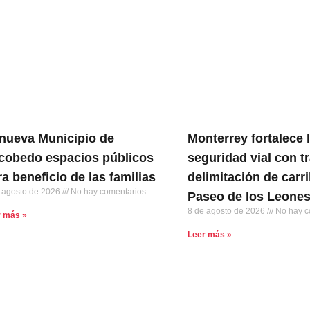
nueva Municipio de
Monterrey fortalece 
cobedo espacios públicos
seguridad vial con t
ra beneficio de las familias
delimitación de carri
 agosto de 2026
No hay comentarios
Paseo de los Leone
8 de agosto de 2026
No hay c
r más »
Leer más »