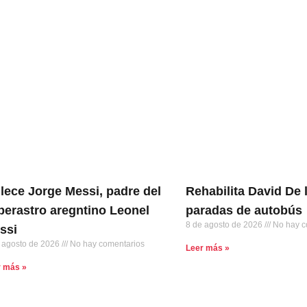
llece Jorge Messi, padre del
Rehabilita David De 
perastro aregntino Leonel
paradas de autobús
8 de agosto de 2026
No hay c
ssi
 agosto de 2026
No hay comentarios
Leer más »
r más »