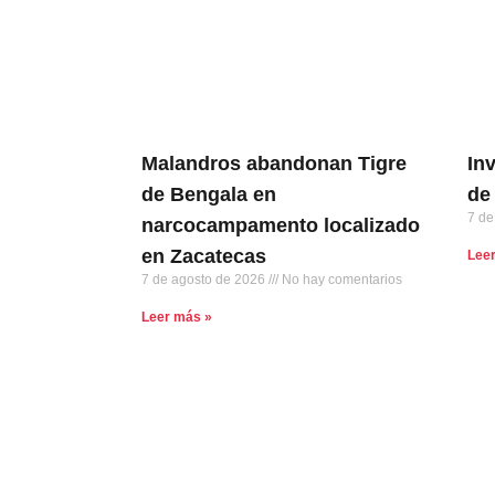
Malandros abandonan Tigre
In
de Bengala en
de 
7 de
narcocampamento localizado
en Zacatecas
Lee
7 de agosto de 2026
No hay comentarios
Leer más »