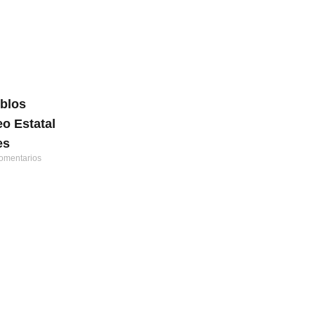
eblos
o Estatal
es
omentarios