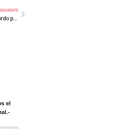
SIGUIENTE
La fiesta de la coalición sin coalición… El Gordo priísta a gayola y el Cachetón panista a la diestra de Adrián
s el
al.-
omentarios