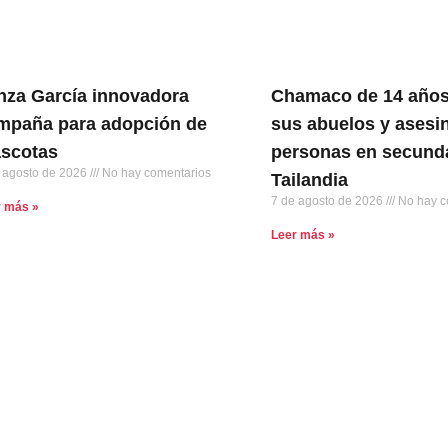
nza García innovadora
Chamaco de 14 años
mpaña para adopción de
sus abuelos y asesin
scotas
personas en secunda
 agosto de 2026
No hay comentarios
Tailandia
7 de agosto de 2026
No hay c
r más »
Leer más »