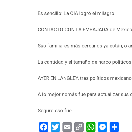
Es sencillo: La CIA logró el milagro.
CONTACTO CON LA EMBAJADA de México a t
Sus familiares más cercanos ya están, o a
La cantidad y el tamaño de narco políticos
AYER EN LANGLEY, tres políticos mexicano
A lo mejor nomás fue para actualizar sus d
Seguro eso fue.
Facebook
Twitter
Email
Copy
WhatsA
Mess
Sh