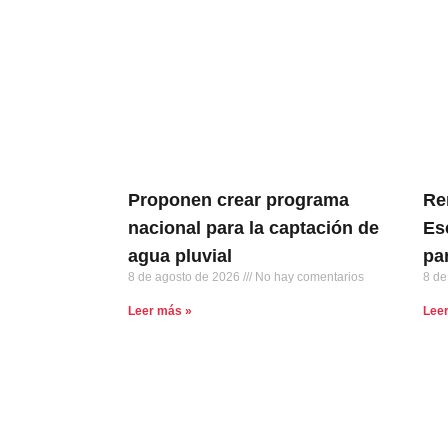
Proponen crear programa
Re
nacional para la captación de
Es
agua pluvial
pa
8 de agosto de 2026
No hay comentarios
8 de
Leer más »
Lee