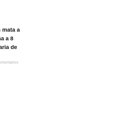
 mata a
a a 8
ria de
omentarios