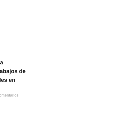
la
rabajos de
les en
s
omentarios