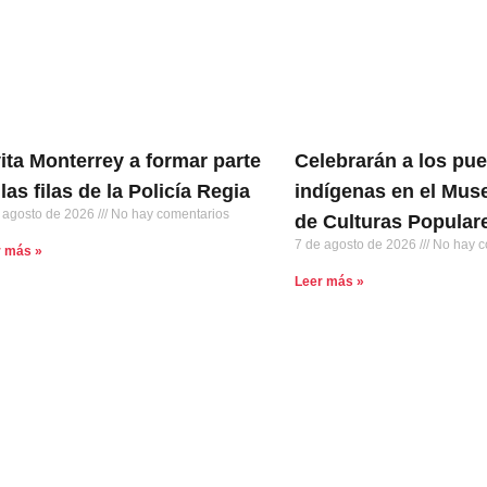
vita Monterrey a formar parte
Celebrarán a los pu
las filas de la Policía Regia
indígenas en el Muse
 agosto de 2026
No hay comentarios
de Culturas Popular
7 de agosto de 2026
No hay c
r más »
Leer más »