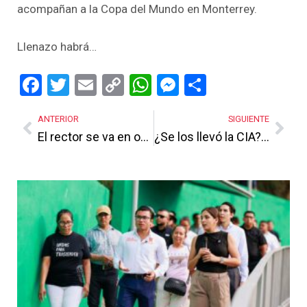
acompañan a la Copa del Mundo en Monterrey.
Llenazo habrá…
Facebook
Twitter
Email
Copy
WhatsApp
Messenger
Share
Link
ANTERIOR
SIGUIENTE
El rector se va en octubre… ¿neta? ¡Neta!
¿Se los llevó la CIA? Los coacusados de Rocha Moya
Más Noticias