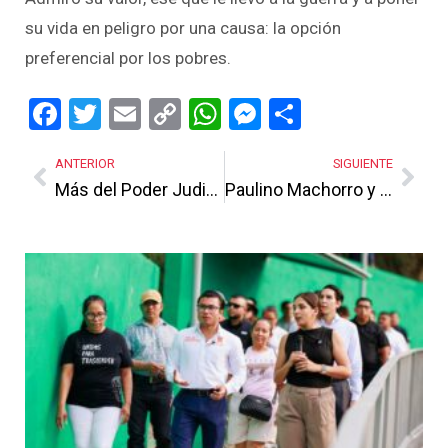
su vida en peligro por una causa: la opción
preferencial por los pobres.
Facebook
Twitter
Email
Copy
WhatsApp
Messenger
Share
Link
ANTERIOR
SIGUIENTE
Más del Poder Judicial
Paulino Machorro y Narváez vs Morena
Más Noticias