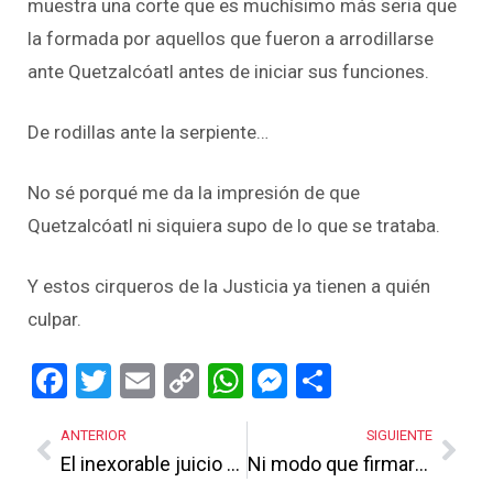
muestra una corte que es muchísimo más seria que
la formada por aquellos que fueron a arrodillarse
ante Quetzalcóatl antes de iniciar sus funciones.
De rodillas ante la serpiente…
No sé porqué me da la impresión de que
Quetzalcóatl ni siquiera supo de lo que se trataba.
Y estos cirqueros de la Justicia ya tienen a quién
culpar.
Facebook
Twitter
Email
Copy
WhatsApp
Messenger
Share
Link
ANTERIOR
SIGUIENTE
El inexorable juicio popular
Ni modo que firmara con el Mencho